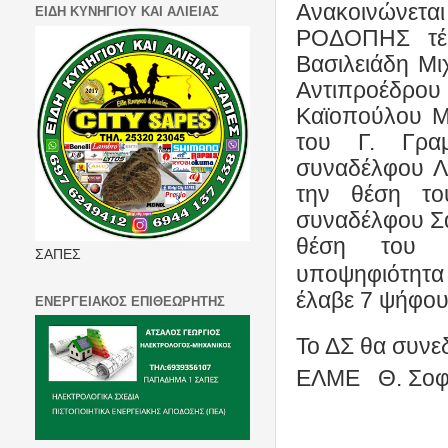
Ανακοινώνετα
ΕΙΔΗ ΚΥΝΗΓΙΟΥ ΚΑΙ ΑΛΙΕΙΑΣ
ΡΟΔΟΠΗΣ τέθ
Βασιλειάδη Μι
Αντιπροέδρου
Καϊοπούλου Μ
του Γ. Γρα
συναδέλφου Λ
την θέση το
συναδέλφου Σα
θέση του Ο
ΣΑΠΕΣ
υποψηφιότητα
έλαβε 7 ψήφου
ΕΝΕΡΓΕΙΑΚΟΣ ΕΠΙΘΕΩΡΗΤΗΣ
Το ΔΣ θα συνεδ
ΕΛΜΕ
Θ. Σοφ