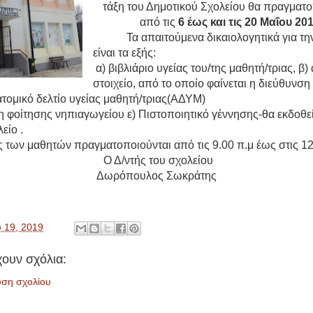
τάξη του Δημοτικού Σχολείου θα πραγματ
από τις
6 έως και τις 20 Μαΐου 201
Τα απαιτούμενα δικαιολογητικά για τ
είναι τα εξής:
α) βιβλιάριο υγείας του/της μαθητή/τριας, β)
στοιχείο, από το οποίο φαίνεται η διεύθυνση 
ατομικό δελτίο υγείας μαθητή/τριας(ΑΔΥΜ)
η φοίτησης νηπιαγωγείου ε) Πιστοποιητικό γέννησης-θα εκδοθε
είο .
ς των μαθητών πραγματοποιούνται από τις 9.00 π.μ έως στις 12
Ο Δ/ντής του σχολείου
Δωρόπουλος Σωκράτης
υ 19, 2019
ουν σχόλια:
υση σχολίου