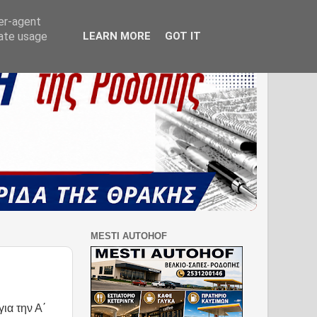
ser-agent
rate usage
LEARN MORE
GOT IT
MESTI AUTOHOF
ια την Α΄