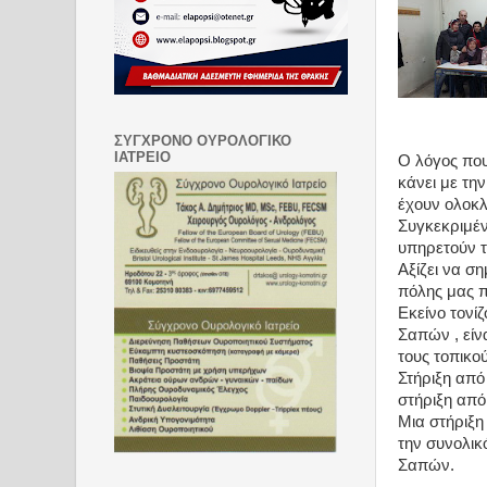
ΣΥΓΧΡΟΝΟ ΟΥΡΟΛΟΓΙΚΟ
ΙΑΤΡΕΙΟ
Ο λόγος που
κάνει με τη
έχουν ολοκλ
Συγκεκριμέν
υπηρετούν τ
Αξίζει να ση
πόλης μας π
Εκείνο τονίζ
Σαπών , είν
τους τοπικού
Στήριξη από
στήριξη από
Μια στήριξη 
την συνολικ
Σαπών.