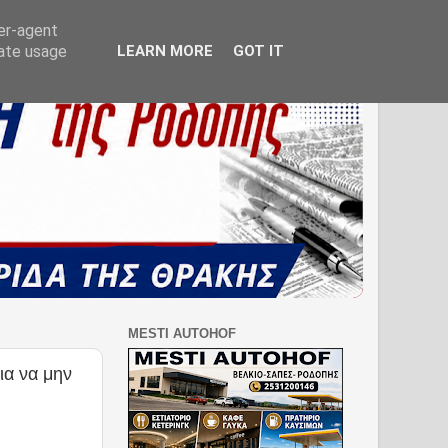
ser-agent
rate usage
LEARN MORE
GOT IT
MESTI AUTOHOF
ια να μην