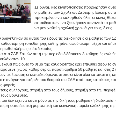
Σε δυναμικές κινητοποιήσεις προχώρησαν αυτές
οι μαθητές των Σχολείων Δεύτερης Ευκαιρίας 
προκειμένου να καλυφθούν όλες οι κενές θέσει
εκπαιδευτικών, να ξεκινήσουν κανονικά τα μαθ
να μην χαθεί η σχολική χρονιά για τους ίδιους.
 οδηγήθηκαν σε αυτού του είδους τις διεκδικήσεις οι μαθητές των Σ
ν καθυστέρηση τοποθέτησης καθηγητών, αφού ακόμη μέχρι και σήμ
ηρωθεί πλήρως οι διαδικασίες.
α στο ΣΔΕ Σαπών αυτή την περίοδο διδάσκουν 3 καθηγητές ενώ θ
ουλάχιστον 10.
μειωθεί πως ούτε το θέμα της καθαριότητας έχει επιλυθεί αφού το σ
αραμένει χωρίς καθαρίστρια, παρότι αριθμεί 50 μαθητές και στις 2 τ
ουν με έμφαση οι εκπαιδευόμενοι, οι οποίοι είναι όλοι κάτοικοι της 
αι η ανάγκη για στήριξη του θεσμού του ΣΔΕ από τους κατοίκους και 
ς φορείς.
 τους συλλόγους, στήριξη από τους δήμους, στήριξη από την περιφέ
 τους βουλευτές.
που δεν έχει να κάνει μόνο με την δική τους μαθησιακή διαδικασία,
ότερη εκπαιδευτική μορφωτική και κοινωνική πορεία ολόκληρης της