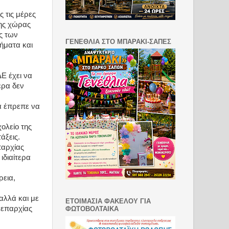
 τις μέρες
της χώρας
ς των
ΓΕΝΕΘΛΙΑ ΣΤΟ ΜΠΑΡΑΚΙ-ΣΑΠΕΣ
ήματα και
ΔΕ έχει να
ερα δεν
α έπρεπε να
χολείο της
άξεις.
επαρχίας
ιδιαίτερα
ρεια,
 αλλά και με
ΕΤΟΙΜΑΣΙΑ ΦΑΚΕΛΟΥ ΓΙΑ
 επαρχίας
ΦΩΤΟΒΟΛΤΑΙΚΑ