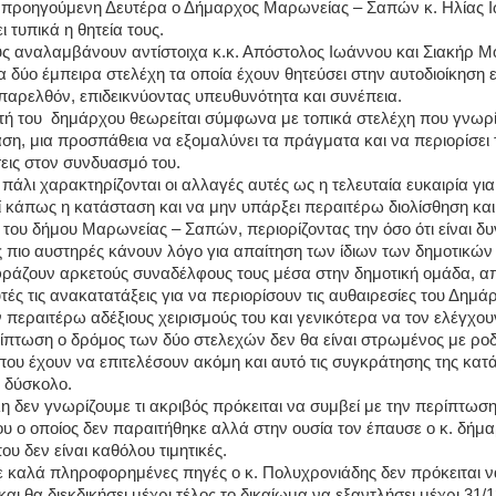
ν προηγούμενη Δευτέρα ο Δήμαρχος Μαρωνείας – Σαπών κ. Ηλίας 
ι τυπικά η θητεία τους.
υς αναλαμβάνουν αντίστοιχα κ.κ. Απόστολος Ιωάννου και Σιακήρ 
ια δύο έμπειρα στελέχη τα οποία έχουν θητεύσει στην αυτοδιοίκηση 
 παρελθόν, επιδεικνύοντας υπευθυνότητα και συνέπεια.
τή του
δημάρχου θεωρείται σύμφωνα με τοπικά στελέχη που γνωρί
ση, μια προσπάθεια να εξομαλύνει τα πράγματα και να περιορίσει τ
σεις στον συνδυασμό του.
πάλι χαρακτηρίζονται οι αλλαγές αυτές ως η τελευταία ευκαιρία για
 κάπως η κατάσταση και να μην υπάρξει περαιτέρω διολίσθηση και
του δήμου Μαρωνείας – Σαπών, περιορίζοντας την όσο ότι είναι δυ
 πιο αυστηρές κάνουν λόγο για απαίτηση των ίδιων των δημοτικώ
κφράζουν αρκετούς συναδέλφους τους μέσα στην δημοτική ομάδα, α
τές τις ανακατατάξεις για να περιορίσουν τις αυθαιρεσίες του Δημά
περαιτέρω αδέξιους χειρισμούς του και γενικότερα να τον ελέγχου
ίπτωση ο δρόμος των δύο στελεχών δεν θα είναι στρωμένος με ρ
 που έχουν να επιτελέσουν ακόμη και αυτό τις συγκράτησης της κατ
ύ δύσκολο.
η δεν γνωρίζουμε τι ακριβός πρόκειται να συμβεί με την περίπτωσ
υ ο οποίος δεν παραιτήθηκε αλλά στην ουσία τον έπαυσε ο κ. δήμ
που δεν είναι καθόλου τιμητικές.
καλά πληροφορημένες πηγές ο κ. Πολυχρονιάδης δεν πρόκειται ν
και θα διεκδικήσει μέχρι τέλος το δικαίωμα να εξαντλήσει μέχρι 31/