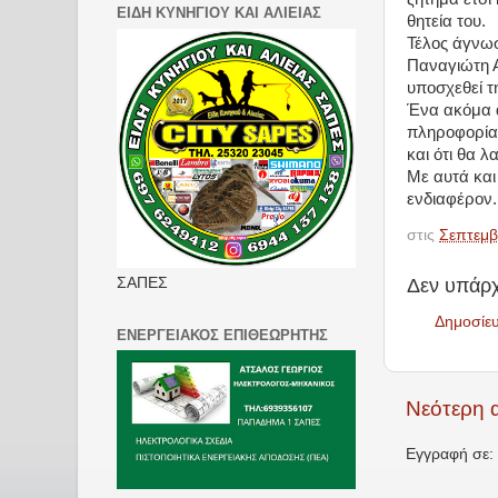
ΕΙΔΗ ΚΥΝΗΓΙΟΥ ΚΑΙ ΑΛΙΕΙΑΣ
θητεία του.
Τέλος άγνωσ
Παναγιώτη Α
υποσχεθεί τ
Ένα ακόμα α
πληροφορία,
και ότι θα 
Με αυτά και
ενδιαφέρον.
στις
Σεπτεμβ
Δεν υπάρχ
ΣΑΠΕΣ
Δημοσίε
ΕΝΕΡΓΕΙΑΚΟΣ ΕΠΙΘΕΩΡΗΤΗΣ
Νεότερη 
Εγγραφή σε: