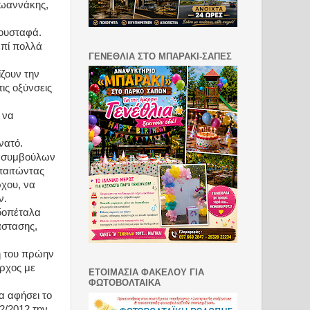
Ιωαννάκης,
Μουσταφά.
επί πολλά
ΓΕΝΕΘΛΙΑ ΣΤΟ ΜΠΑΡΑΚΙ-ΣΑΠΕΣ
ζουν την
ις οξύνσεις
 να
νατό.
ν συμβούλων
παιτώντας
ρχου, να
ν.
οδοπέταλα
άστασης,
η του πρώην
αρχος με
ΕΤΟΙΜΑΣΙΑ ΦΑΚΕΛΟΥ ΓΙΑ
ΦΩΤΟΒΟΛΤΑΙΚΑ
α αφήσει το
12/2012 την