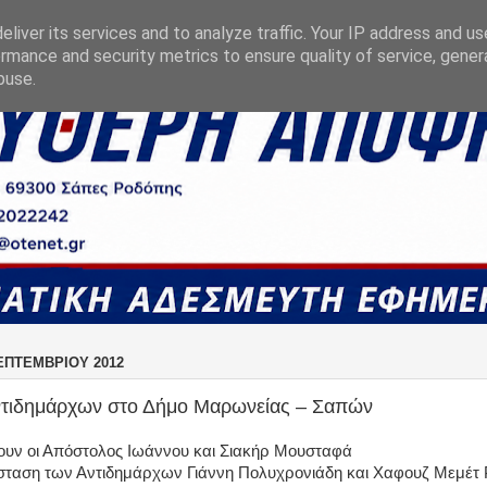
liver its services and to analyze traffic. Your IP address and u
rmance and security metrics to ensure quality of service, gene
buse.
ΕΠΤΕΜΒΡΊΟΥ 2012
ντιδημάρχων στο Δήμο Μαρωνείας – Σαπών
υν οι Απόστολος Ιωάννου και Σιακήρ Μουσταφά
σταση των Αντιδημάρχων Γιάννη Πολυχρονιάδη και Χαφουζ Μεμέτ 