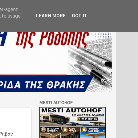
ser-agent
rate usage
LEARN MORE
GOT IT
MESTI AUTOHOF
Ριτβάν