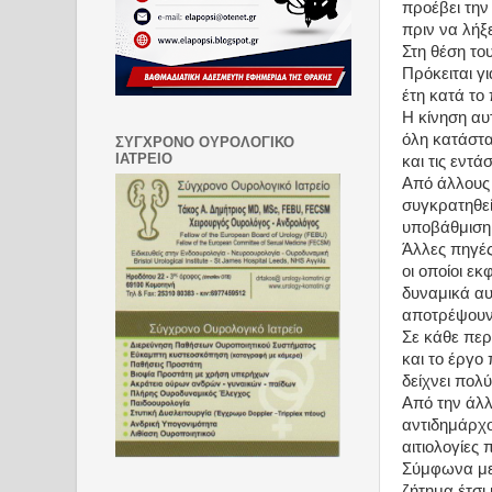
προέβει τη
πριν να λήξε
Στη θέση το
Πρόκειται γ
έτη κατά το
Η κίνηση αυ
όλη κατάστα
ΣΥΓΧΡΟΝΟ ΟΥΡΟΛΟΓΙΚΟ
ΙΑΤΡΕΙΟ
και τις εντά
Από άλλους 
συγκρατηθεί
υποβάθμιση 
Άλλες πηγές
οι οποίοι ε
δυναμικά αυ
αποτρέψουν 
Σε κάθε περ
και το έργο
δείχνει πολ
Από την άλλ
αντιδημάρχο
αιτιολογίες 
Σύμφωνα με 
ζήτημα έτσι 