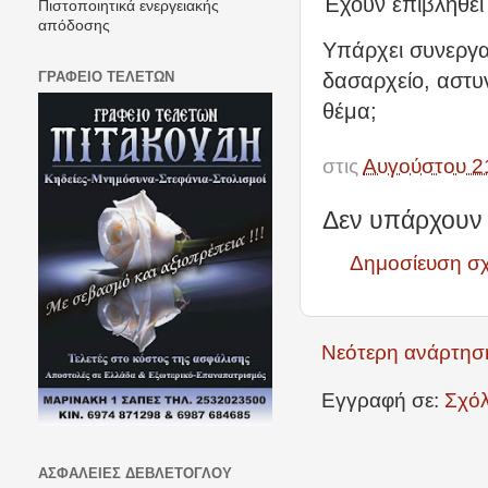
Έχουν επιβληθεί
Πιστοποιητικά ενεργειακής
απόδοσης
Υπάρχει συνεργα
ΓΡΑΦΕΙΟ ΤΕΛΕΤΩΝ
δασαρχείο, αστυν
θέμα;
στις
Αυγούστου 2
Δεν υπάρχουν 
Δημοσίευση σ
Νεότερη ανάρτησ
Εγγραφή σε:
Σχόλ
ΑΣΦΑΛΕΙΕΣ ΔΕΒΛΕΤΟΓΛΟΥ