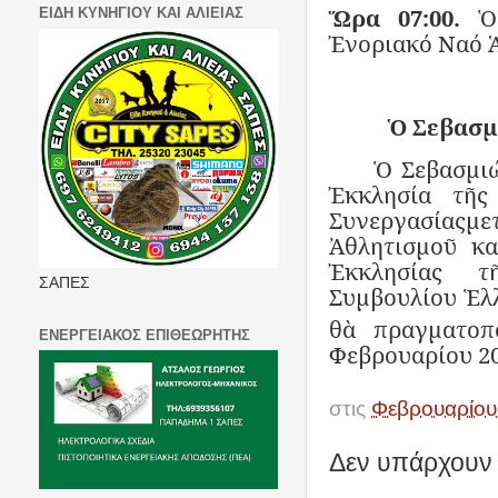
Ὥρα 07:00.
Ὁ
ΕΙΔΗ ΚΥΝΗΓΙΟΥ ΚΑΙ ΑΛΙΕΙΑΣ
Ἐνοριακό Ναό Ἁ
Ὁ Σεβασμ
Ὁ Σεβασμι
Ἐκκλησία τῆ
Συνεργασίαςμετ
Ἀθλητισμοῦ κα
Ἐκκλησίας τ
ΣΑΠΕΣ
Συμβουλίου Ἑλ
θὰ πραγματοπ
ΕΝΕΡΓΕΙΑΚΟΣ ΕΠΙΘΕΩΡΗΤΗΣ
Φεβρουαρίου 20
στις
Φεβρουαρίου
Δεν υπάρχουν 