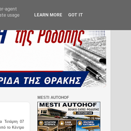
ser-agent
rate usage
LEARN MORE
GOT IT
MESTI AUTOHOF
α Τετάρτη 07
από το Κέντρο