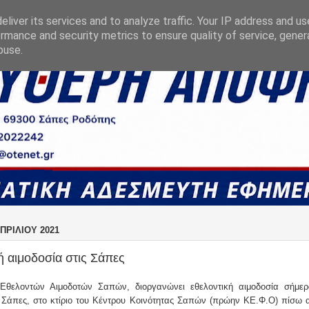
liver its services and to analyze traffic. Your IP address and u
rmance and security metrics to ensure quality of service, gene
buse.
ΠΡΙΛΊΟΥ 2021
ή αιμοδοσία στις Σάπες
Εθελοντών Αιμοδοτών Σαπών, διοργανώνει εθελοντική αιμοδοσία σήμερ
ς Σάπες, στο κτίριο του Κέντρου Κοινότητας Σαπών (πρώην ΚΕ.Φ.Ο) πίσω 