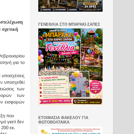
 στελέχωση
ΓΕΝΕΘΛΙΑ ΣΤΟ ΜΠΑΡΑΚΙ-ΣΑΠΕΣ
 σχετική
Φεβρουαρίου
τηνή για το
ι υποσχέσεις
αν υποσχεθεί
ειώσεις των
σφορών των
ων εισφορών
ξη που
ΕΤΟΙΜΑΣΙΑ ΦΑΚΕΛΟΥ ΓΙΑ
μό γιατί δεν
ΦΩΤΟΒΟΛΤΑΙΚΑ
200 εκ.
έες