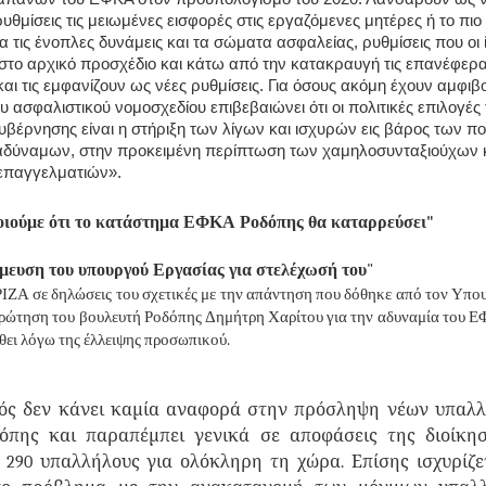
υθμίσεις τις μειωμένες εισφορές στις εργαζόμενες μητέρες ή το πιο
 τις ένοπλες δυνάμεις και τα σώματα ασφαλείας, ρυθμίσεις που οι ί
στο αρχικό προσχέδιο και κάτω από την κατακραυγή τις επανέφερ
και τις εμφανίζουν ως νέες ρυθμίσεις. Για όσους ακόμη έχουν αμφιβο
υ ασφαλιστικού νομοσχεδίου επιβεβαιώνει ότι οι πολιτικές επιλογές 
υβέρνησης είναι η στήριξη των λίγων και ισχυρών εις βάρος των π
 αδύναμων, στην προκειμένη περίπτωση των χαμηλοσυνταξιούχων 
επαγγελματιών».
οιούμε ότι το κατάστημα ΕΦΚΑ Ροδόπης θα καταρρεύσει"
μευση του υπουργού Εργασίας για στελέχωσή του
"
ΖΑ σε δηλώσεις του σχετικές με την απάντηση που δόθηκε από τον Υπου
ερώτηση του βουλευτή Ροδόπης Δημήτρη Χαρίτου για την αδυναμία του 
θει λόγω της έλλειψης προσωπικού.
ός δεν κάνει καμία αναφορά στην πρόσληψη νέων υπαλ
πης και παραπέμπει γενικά σε αποφάσεις της διοίκησ
 290 υπαλλήλους για ολόκληρη τη χώρα. Επίσης ισχυρίζε