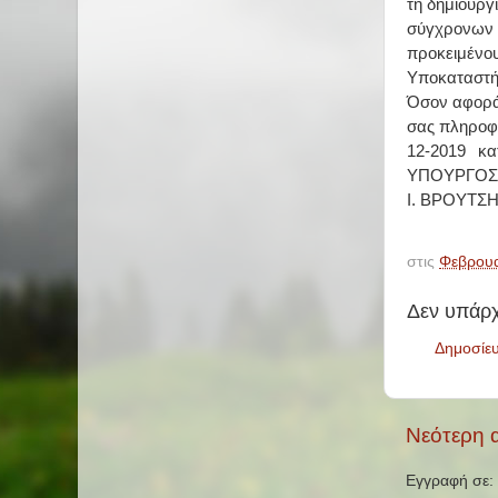
τη δημιουργ
σύγχρονων τ
προκειμένου
Υποκαταστήμ
Όσον αφορά
σας πληροφ
12-2019 κα
ΥΠΟΥΡΓΟΣ
Ι. ΒΡΟΥΤΣ
στις
Φεβρουα
Δεν υπάρχ
Δημοσίε
Νεότερη 
Εγγραφή σε: