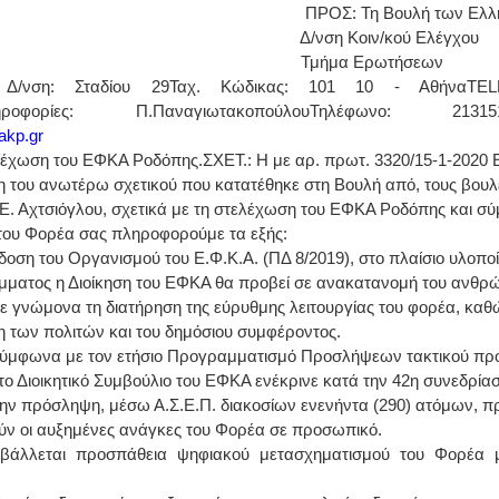
ΡΟΣ:
Τη Βουλή των Ελ
ση Κοιν/κού Ελέγχου
ήμα Ερωτήσεων
 Δ/νση:
Σταδίου 29
Ταχ. Κώδικας:
101 10 - Αθήνα
TE
ηροφορίες:
Π.Παναγιωτακοπούλου
Τηλέφωνο:
21315
akp.gr
ελέχωση του ΕΦΚΑ Ροδόπης.
ΣXET.:
H με αρ. πρωτ. 3320/15-1-202
 του ανωτέρω σχετικού που κατατέθηκε στη Βουλή από, τους βουλε
 Ε. Αχτσιόγλου, σχετικά με τη στελέχωση του ΕΦΚΑ Ροδόπης και σ
 του Φορέα σας πληροφορούμε τα εξής:
δοση του Οργανισμού του Ε.Φ.Κ.Α. (ΠΔ 8/2019), στο πλαίσιο υλοπο
ματος η Διοίκηση του ΕΦΚΑ θα προβεί σε ανακατανομή του ανθρ
ε γνώμονα τη διατήρηση της εύρυθμης λειτουργίας του φορέα, καθώ
 των πολιτών και του δημόσιου συμφέροντος.
σύμφωνα με τον ετήσιο Προγραμματισμό Προσλήψεων τακτικού π
 το Διοικητικό Συμβούλιο του ΕΦΚΑ ενέκρινε κατά την 42η συνεδρίασ
την πρόσληψη, μέσω Α.Σ.Ε.Π. διακοσίων ενενήντα (290) ατόμων, π
ύν οι αυξημένες ανάγκες του Φορέα σε προσωπικό.
αβάλλεται προσπάθεια ψηφιακού μετασχηματισμού του Φορέα