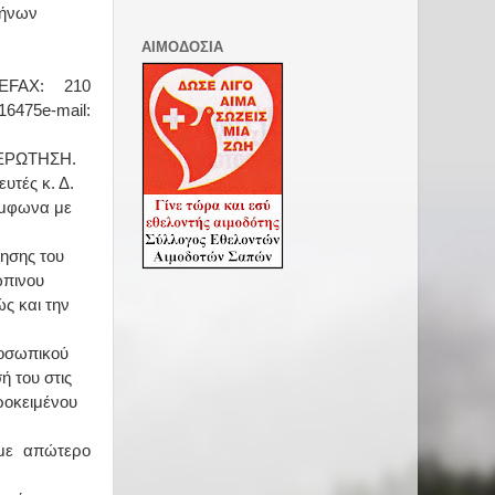
λήνων
ΑΙΜΟΔΟΣΙΑ
LEFAX:
210
16475
e-mail:
0 ΕΡΩΤΗΣΗ.
υτές κ. Δ.
ύμφωνα με
ίησης του
ώπινου
ς και την
ροσωπικού
ή του στις
ροκειμένου
 με απώτερο