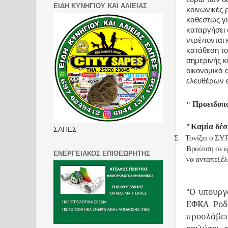
ΕΙΔΗ ΚΥΝΗΓΙΟΥ ΚΑΙ ΑΛΙΕΙΑΣ
κοινωνικές ρ
καθεστώς για
καταργήσει 
ντρέπονται 
κατάθεση το
σημερινής κ
οικονομικά
ελευθέρων 
Προειδοπ
"
Καμία δέσ
"
ΣΑΠΕΣ
Σ Τονίζει ο ΣΥΡΙ
Βρούτση σε 
ΕΝΕΡΓΕΙΑΚΟΣ ΕΠΙΘΕΩΡΗΤΗΣ
να ανταπεξέλ
"Ο υπουργ
ΕΦΚΑ Ροδό
προσλάβει