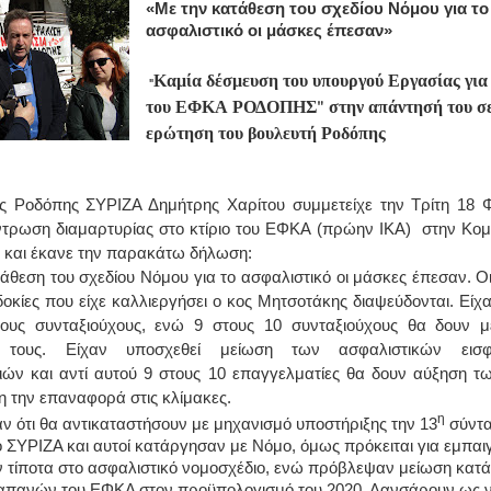
«Με την κατάθεση του σχεδίου Νόμου για το
ασφαλιστικό οι μάσκες έπεσαν»
Καμία δέσμευση του υπουργού Εργασίας για
"
του ΕΦΚΑ ΡΟΔΟΠΗΣ" στην απάντησή του σε
ερώτηση του βουλευτή Ροδόπης
ς Ροδόπης ΣΥΡΙΖΑ Δημήτρης Χαρίτου συμμετείχε την Τρίτη 18 
ντρωση διαμαρτυρίας στο κτίριο του ΕΦΚΑ (πρώην ΙΚΑ) στην Κομο
 και έκανε την παρακάτω δήλωση:
άθεση του σχεδίου Νόμου για το ασφαλιστικό οι μάσκες έπεσαν. Ο
δοκίες που είχε καλλιεργήσει ο κος Μητσοτάκης διαψεύδονται. Είχ
τους συνταξιούχους, ενώ 9 στους 10 συνταξιούχους θα δουν μ
 τους. Είχαν υποσχεθεί μείωση των ασφαλιστικών ει
ιών και αντί αυτού 9 στους 10 επαγγελματίες θα δουν αύξηση τ
η την επαναφορά στις κλίμακες.
η
 ότι θα αντικαταστήσουν με μηχανισμό υποστήριξης την 13
σύντα
 ΣΥΡΙΖΑ και αυτοί κατάργησαν με Νόμο, όμως πρόκειται για εμπαιγ
τίποτα στο ασφαλιστικό νομοσχέδιο, ενώ πρόβλεψαν μείωση κατά 
απανών του ΕΦΚΑ στον προϋπολογισμό του 2020. Λανσάρουν ως ν