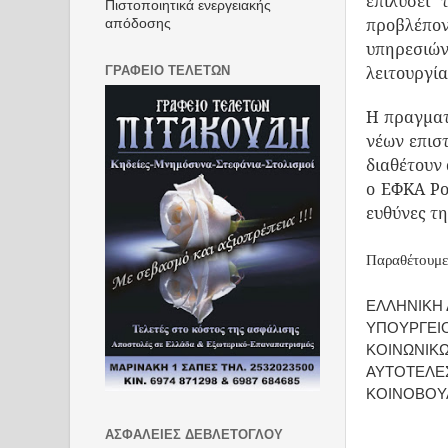
επιλύσει
Πιστοποιητικά ενεργειακής
απόδοσης
προβλέπο
υπηρεσιών
ΓΡΑΦΕΙΟ ΤΕΛΕΤΩΝ
λειτουργί
Η πραγματ
νέων επισ
διαθέτουν 
ο ΕΦΚΑ Ρο
ευθύνες της
Παραθέτουμε 
ΕΛΛΗΝΙΚΗ
ΥΠΟΥΡΓΕΙΟ
ΚΟΙΝΩΝΙΚ
ΑΥΤΟΤΕΛΕ
ΚΟΙΝΟΒΟΥ
Α
ΑΣΦΑΛΕΙΕΣ ΔΕΒΛΕΤΟΓΛΟΥ
Αρ