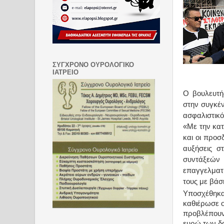
ΣΥΓΧΡΟΝΟ ΟΥΡΟΛΟΓΙΚΟ
ΙΑΤΡΕΙΟ
Ο βουλευτή
στην συγκέ
ασφαλιστικό
«Με την κατ
και οι προσ
αυξήσεις σ
συντάξεών
επαγγελματ
τους με βάσ
Υποσχέθηκαν
καθιέρωσε ο
προβλέπουν 
ευρώ των δ