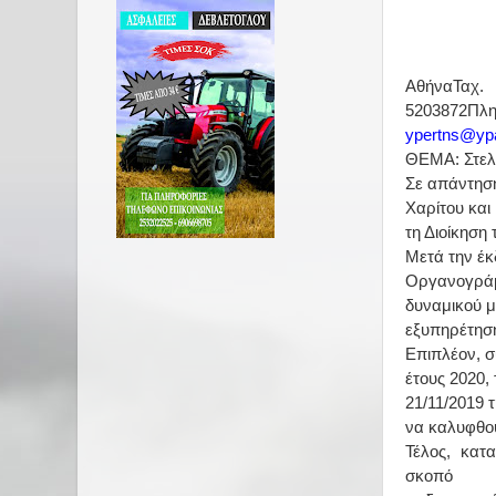
Π
Δ/ν
Τμ
Αθήνα
Ταχ.
5203872
Πλ
ypertns@yp
ΘΕΜΑ
: Στ
Σε απάντηση
Χαρίτου και
τη Διοίκηση
Μετά την έκ
Οργανογράμ
δυναμικού μ
εξυπηρέτηση
Επιπλέον, 
έτους 2020,
21/11/2019 
να καλυφθο
Τέλος, κατ
σκοπό