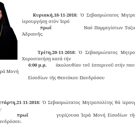
Κυριακή,18-11-2018:
Ὁ Σεβασμιώτατος Μητρο
·
ἱερουργήσῃ στόν Ἱερό
πρωΐ
Ναό Παμμεγίστων Ταξι
Ἀδριανῆς.
Τρίτη,20-11-2018:
Ὁ Σεβασμιώτατος Μητρο
·
Χοροστατήσῃ κατά τήν
6:00 μ.μ.
ἀκολουθίαν τοῦ ἑσπερινοῦ στήν πα
ερά Μονή
Εἰσοδίων τῆς Θεοτόκου Πανδρόσου
ετάρτη,21-11-2018:
Ὁ Σεβασμιώτατος Μητροπολίτης θά ἱερου
η-
πρωΐ
γυρίζουσα Ἱερά Μονή Εἰσοδίων τῆ
ανδρόσου.