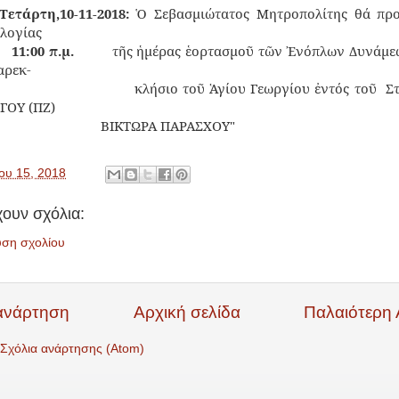
Τετάρτη,10-11-2018:
Ὁ Σεβασμιώτατος Μητροπολίτης θά προ
λογίας
11:00 π.μ.
τῆς ἡμέρας ἑορτασμοῦ τῶν Ἐνόπλων Δυνάμε
αρεκ-
κλήσιο τοῦ Ἁγίου Γεωργίου ἐντός τοῦ
Σ
ΓΟΥ (ΠΖ)
ΒΙΚΤΩΡΑ ΠΑΡΑΣΧΟΥ"
ου 15, 2018
ουν σχόλια:
υση σχολίου
ανάρτηση
Αρχική σελίδα
Παλαιότερη
Σχόλια ανάρτησης (Atom)