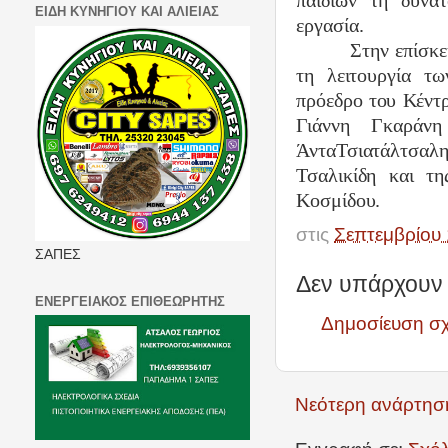
παιδιών τη δυνα
ΕΙΔΗ ΚΥΝΗΓΙΟΥ ΚΑΙ ΑΛΙΕΙΑΣ
εργασία.
Στην επίσκε
τη λειτουργία τ
πρόεδρο του Κέντ
Γιάννη Γκαράνη
ΆνταΤσιατάλτσαλ
Τσαλικίδη και τη
Κοσμίδου.
στις
Σεπτεμβρίου 
ΣΑΠΕΣ
Δεν υπάρχουν 
ΕΝΕΡΓΕΙΑΚΟΣ ΕΠΙΘΕΩΡΗΤΗΣ
Δημοσίευση σ
Νεότερη ανάρτησ