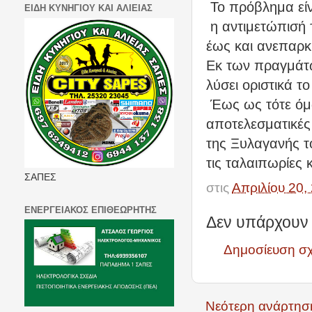
Το πρόβλημα εί
ΕΙΔΗ ΚΥΝΗΓΙΟΥ ΚΑΙ ΑΛΙΕΙΑΣ
η αντιμετώπισή 
έως και ανεπαρκ
Εκ των πραγμάτων
λύσει οριστικά τ
Έως ως τότε όμ
αποτελεσματικέ
της Ξυλαγανής τ
τις ταλαιπωρίες 
ΣΑΠΕΣ
στις
Απριλίου 20,
ΕΝΕΡΓΕΙΑΚΟΣ ΕΠΙΘΕΩΡΗΤΗΣ
Δεν υπάρχουν 
Δημοσίευση σ
Νεότερη ανάρτησ