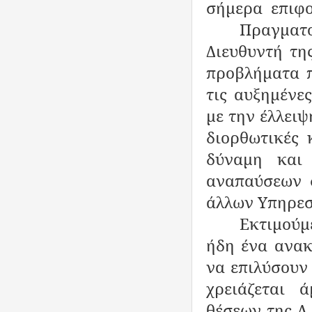
σήμερα
επιφο
Πραγμα
Διευθυντή τη
προβλήματα π
τις αυξημένε
με την έλλει
διορθωτικές 
δύναμη και
αναπαύσεων 
άλλων Υπηρεσ
Εκτιμούμε
ήδη ένα ανακ
να επιλύσουν
χρειάζεται
θέσεων της Δ