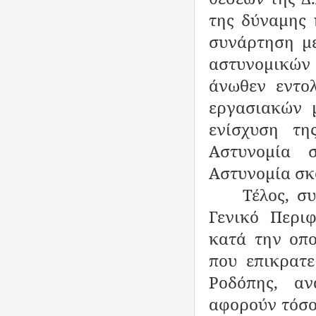
της δύναμης 
συνάρτηση μ
αστυνομικών 
άνωθεν εντο
εργασιακών 
ενίσχυση τη
Αστυνομία 
Αστυνομία σ
Τέλος, σ
Γενικό Περι
κατά την οπ
που επικρατε
Ροδόπης, α
αφορούν τόσο