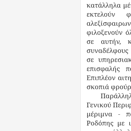
κατάλληλα μέ
εκτελούν 
αλεξίσφαιρ
φιλοξενούν ό
σε αυτήν, 
συναδέλφους 
σε υπηρεσια
επισφαλής π
Επιπλέον αιτ
σκοπιά φρούρ
Παράλλη
Γενικού Περι
μέριμνα - π
Ροδόπης με 