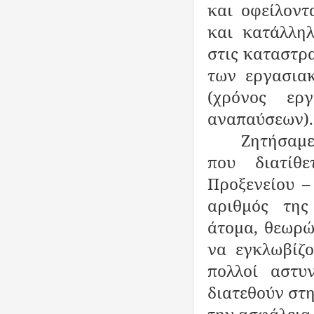
και οφείλοντ
και κατάλληλ
στις καταστρ
των εργασια
(χρόνος ερ
αναπαύσεων).
Ζητήσαμε
που διατίθ
Προξενείου –
αριθμός της
άτομα, θεωρώ
να εγκλωβίζ
πολλοί αστυ
διατεθούν στ