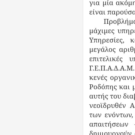
για μία ακόμ
είναι παρούσα…
Προβλήμ
μάχιμες υπηρ
Υπηρεσίες, 
μεγάλος αρι
επιτελικές 
Γ.Ε.Π.Α.Δ.Α.
κενές οργανικ
Ροδόπης και 
αυτής του δι
νεοϊδρυθέν Α
των ενόντων,
απαιτήσεων
δημιουργούν 