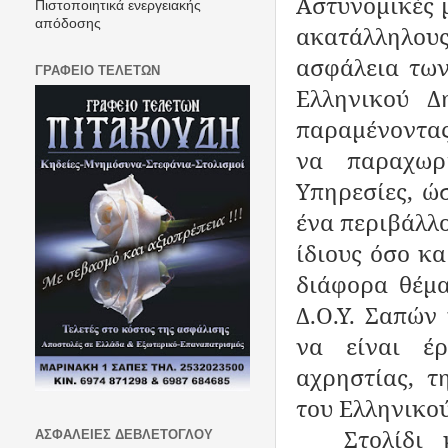
Αστυνομικές 
Πιστοποιητικά ενεργειακής
απόδοσης
ακατάλληλους
ασφάλεια των
ΓΡΑΦΕΙΟ ΤΕΛΕΤΩΝ
Ελληνικού Δ
παραμένοντας
να παραχωρ
Υπηρεσίες, ώ
ένα περιβάλλο
ίδιους όσο κα
διάφορα θέμα
Δ.Ο.Υ. Σαπών
να είναι έ
αχρηστίας, τ
του Ελληνικο
Στολίδι
ΑΣΦΑΛΕΙΕΣ ΔΕΒΛΕΤΟΓΛΟΥ