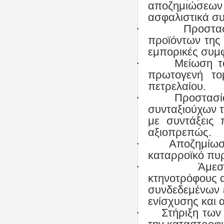
αποζημιώσεων 
ασφαλιστικά σ
·
Προστα
προϊόντων της 
εμπορικές συμφ
·
Μείωση τ
πρωτογενή το
πετρελαίου.
·
Προστασί
συνταξιούχων 
με συντάξεις 
αξιοπρεπώς.
·
Αποζημίωσ
καταρροϊκό πυρ
·
Άμεσ
κτηνοτρόφους 
συνδεδεμένων ε
ενίσχυσης και 
·
Στήριξη τω