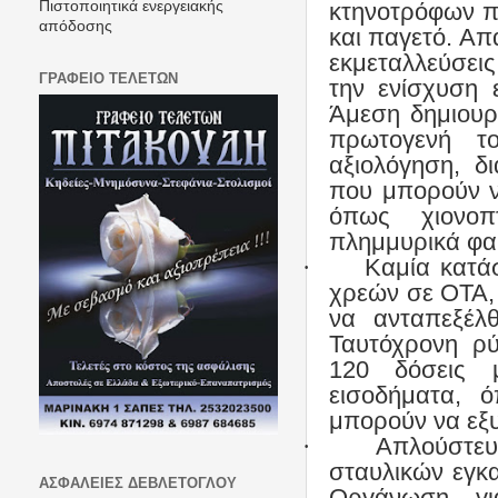
κτηνοτρόφων π
Πιστοποιητικά ενεργειακής
απόδοσης
και παγετό. Απ
εκμεταλλεύσεις
ΓΡΑΦΕΙΟ ΤΕΛΕΤΩΝ
την ενίσχυση 
Άμεση δημιουρ
πρωτογενή τ
αξιολόγηση, δ
που μπορούν ν
όπως χιονοπτ
πλημμυρικά φαι
·
Καμία κατά
χρεών σε ΟΤΑ, 
να ανταπεξέλ
Ταυτόχρονη ρ
120 δόσεις 
εισοδήματα, 
μπορούν να εξ
·
Απλούστευ
σταυλικών εγκ
ΑΣΦΑΛΕΙΕΣ ΔΕΒΛΕΤΟΓΛΟΥ
Οργάνωση γι