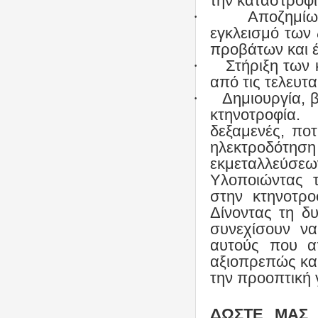
την καταστροφι
·
Αποζημίω
εγκλεισμό των 
προβάτων και έ
·
Στήριξη των
από τις τελευτ
·
Δημιουργία, 
κτηνοτροφία.
δεξαμενές, ποτ
ηλεκτροδότη
εκμεταλλεύσεω
Υλοποιώντας 
στην κτηνοτρ
Δίνοντας τη δ
συνεχίσουν να
αυτούς που α
αξιοπρεπώς και
την προοπτική 
ΔΩΣΤΕ ΜΑΣ 