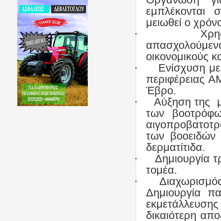
εμπλέκονται 
μειωθεί ο χρό
·
Χρη
απασχολούμενο
οικονομικούς κ
·
Ενίσχυση με
περιφέρειας Α
Έβρο.
·
Αύξηση της
των βοοτρόφω
αιγοπροβατοτ
των βοοειδών 
δερματίτιδα.
·
Δημιουργία τ
τομέα.
·
Διαχωρισμός
Δημιουργία πα
εκμετάλλευσης
δικαιότερη απ