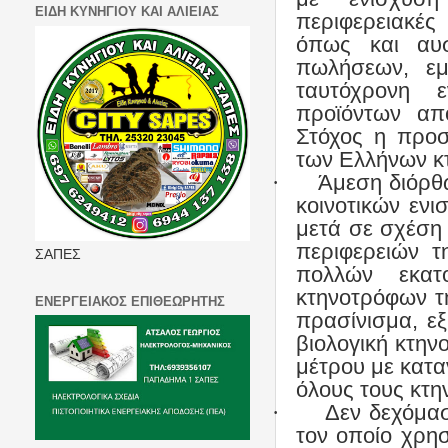
ΕΙΔΗ ΚΥΝΗΓΙΟΥ ΚΑΙ ΑΛΙΕΙΑΣ
περιφερειακές
όπως και αυ
πωλήσεων, εμ
ταυτόχρονη 
προϊόντων απ
Στόχος η προ
των Ελλήνων κ
·
Άμεση διόρθ
κοινοτικών εν
μετά σε σχέση
περιφερειών τ
ΣΑΠΕΣ
πολλών εκα
κτηνοτρόφων τ
ΕΝΕΡΓΕΙΑΚΟΣ ΕΠΙΘΕΩΡΗΤΗΣ
πρασίνισμα, ε
βιολογική κτη
μέτρου με κατα
όλους τους κτη
·
Δεν δεχόμασ
τον οποίο χρη