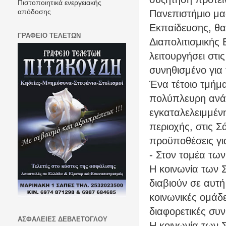
Πιστοποιητικά ενεργειακής
Πανεπιστήμιο μα
απόδοσης
Εκπαίδευσης, θα
ΓΡΑΦΕΙΟ ΤΕΛΕΤΩΝ
Διαπολιτισμικής
λειτουργήσει στι
συνηθισμένο για
Ένα τέτοιο τμήμ
πολύπλευρη ανά
εγκαταλελειμμένη
περιοχής, στις 
προϋποθέσεις για
- Στον τομέα τω
Η κοινωνία των Σ
διαβιούν σε αυτή
κοινωνικές ομάδε
διαφορετικές συν
ΑΣΦΑΛΕΙΕΣ ΔΕΒΛΕΤΟΓΛΟΥ
Η κοινωνία των Σ