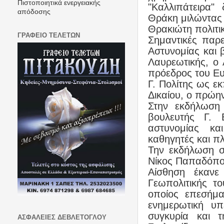
Πιστοποιητικά ενεργειακής
"Καλλιπάτειρα"
απόδοσης
Θράκη μιλώντας 
Θρακιώτη πολιτι
ΓΡΑΦΕΙΟ ΤΕΛΕΤΩΝ
Σημαντικές παρ
Αστυνομίας και 
Λαυρεωτικής, ο 
πρόεδρος του Ευ
Γ. Πολίτης ως 
Δικαίου, ο πρώη
Στην εκδήλωση 
βουλευτής Γ. 
αστυνομίας κα
καθηγητές και π
Την εκδήλωση συ
Νίκος Παπαδόπο
Αίσθηση έκανε
Γεωπολιτικής τ
οποίος επεσήμα
ενημερωτική υπ
συγκυρία και τ
ΑΣΦΑΛΕΙΕΣ ΔΕΒΛΕΤΟΓΛΟΥ