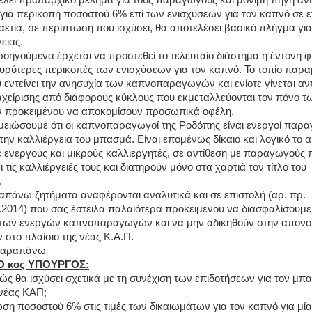
ελεί πρωταρχικό μέλημα για τους παραγωγούς και μόνιμη πηγή αν
για περικοπή ποσοστού 6% επί των ενισχύσεων για τον καπνό σε 
ταετία, σε περίπτωση που ισχύσει, θα αποτελέσει βασικό πλήγμα γι
ειας.
ροηγούμενα έρχεται να προστεθεί το τελευταίο διάστημα η έντονη 
ευρύτερες περικοπές των ενισχύσεων για τον καπνό. Το τοπίο παρα
 εντείνει την ανησυχία των καπνοπαραγωγών και ενίοτε γίνεται αντ
ιαχείρισης από διάφορους κύκλους που εκμεταλλεύονται τον πόνο τ
προκειμένου να αποκομίσουν προσωπικά οφέλη.
ημειώσουμε ότι οι καπνοπαραγωγοί της Ροδόπης είναι ενεργοί παρα
την καλλιέργεια του μπασμά. Είναι επομένως δίκαιο και λογικό το α
 ενεργούς και μικρούς καλλιεργητές, σε αντίθεση με παραγωγούς 
 τις καλλιέργειές τους και διατηρούν μόνο στα χαρτιά τον τίτλο του
.
πάνω ζητήματα αναφέρονται αναλυτικά και σε επιστολή (αρ. πρ.
.2014) που σας έστειλα παλαιότερα προκειμένου να διασφαλίσουμε
 των ενεργών καπνοπαραγωγών και να μην αδικηθούν στην απονο
 στο πλαίσιο της νέας Κ.Α.Π.
 παραπάνω
Ο κος ΥΠΟΥΡΓΟΣ:
ώς θα ισχύσει σχετικά με τη συνέχιση των επιδοτήσεων για τον μπ
 νέας ΚΑΠ;
ίωση ποσοστού 6% στις τιμές των δικαιωμάτων για τον καπνό για μία