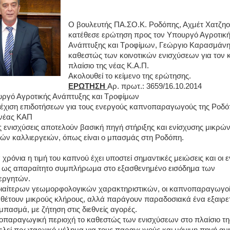
Ο βουλευτής ΠΑ.ΣΟ.Κ. Ροδόπης, Αχμέτ Χατζη
κατέθεσε ερώτηση προς τον Υπουργό Αγροτικ
Ανάπτυξης και Τροφίμων, Γεώργιο Καρασμάνη,
καθεστώς των κοινοτικών ενισχύσεων για τον 
πλαίσιο της νέας Κ.Α.Π.
Ακολουθεί το κείμενο της ερώτησης.
ΕΡΩΤΗΣΗ
Αρ. πρωτ.: 3659/16.10.2014
ργό Αγροτικής Ανάπτυξης και Τροφίμων
έχιση επιδοτήσεων για τους ενεργούς καπνοπαραγωγούς της Ροδό
 νέας ΚΑΠ
ές ενισχύσεις αποτελούν βασική πηγή στήριξης και ενίσχυσης μικρών
ών καλλιεργειών, όπως είναι ο μπασμάς στη Ροδόπη.
 χρόνια η τιμή του καπνού έχει υποστεί σημαντικές μειώσεις και οι ε
ν ως απαραίτητο συμπλήρωμα στο εξασθενημένο εισόδημα των
εργητών.
διαίτερων γεωμορφολογικών χαρακτηριστικών, οι καπνοπαραγωγοί
θέτουν μικρούς κλήρους, αλλά παράγουν παραδοσιακά ένα εξαιρετ
 μπασμά, με ζήτηση στις διεθνείς αγορές.
οπαραγωγική περιοχή το καθεστώς των ενισχύσεων στο πλαίσιο τη