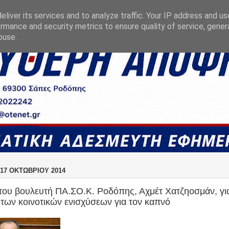
liver its services and to analyze traffic. Your IP address and u
rmance and security metrics to ensure quality of service, gene
buse.
17 ΟΚΤΩΒΡΊΟΥ 2014
ου βουλευτή ΠΑ.ΣΟ.Κ. Ροδόπης, Αχμέτ Χατζηοσμάν, γι
των κοινοτικών ενισχύσεων για τον καπνό