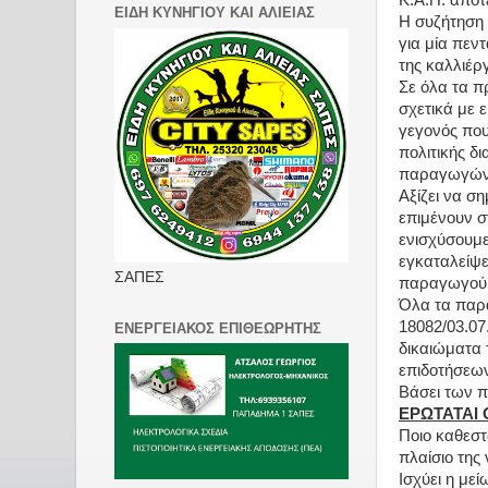
Κ.Α.Π. αποτ
ΕΙΔΗ ΚΥΝΗΓΙΟΥ ΚΑΙ ΑΛΙΕΙΑΣ
Η συζήτηση 
για μία πεν
της καλλιέργ
Σε όλα τα π
σχετικά με 
γεγονός που
πολιτικής δ
παραγωγών 
Αξίζει να σ
επιμένουν σ
ενισχύσουμε
εγκαταλείψει
ΣΑΠΕΣ
παραγωγού
Όλα τα παρα
18082/03.07
ΕΝΕΡΓΕΙΑΚΟΣ ΕΠΙΘΕΩΡΗΤΗΣ
δικαιώματα
επιδοτήσεων
Βάσει των
ΕΡΩΤΑΤΑΙ 
Ποιο καθεστ
πλαίσιο της
Ισχύει η με