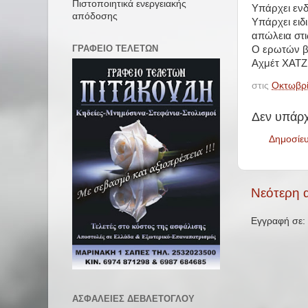
Πιστοποιητικά ενεργειακής
Υπάρχει ενδ
απόδοσης
Υπάρχει ειδ
απώλεια στι
ΓΡΑΦΕΙΟ ΤΕΛΕΤΩΝ
Ο ερωτών β
Αχμέτ ΧΑ
στις
Οκτωβρί
Δεν υπάρχ
Δημοσίε
Νεότερη 
Εγγραφή σε:
ΑΣΦΑΛΕΙΕΣ ΔΕΒΛΕΤΟΓΛΟΥ