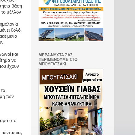
ησυχίας.
ετήσια βάση
α το μέλλον
φημολογία
μένει θολό,
ικείμενο
ων
γωγοί και
ΜΕΡΑ-ΝΥΧΤΑ ΣΑΣ
ΠΕΡΙΜΕΝΟΥΜΕ ΣΤΟ
ίτημα να
ΜΠΟΥΓΑΤΣΑΚΙ
που έχουν
 τα
μή των
ασμά στο
 πενταετία;