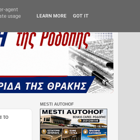
ser-agent
rate usage
LEARN MORE
GOT IT
MESTI AUTOHOF
α το