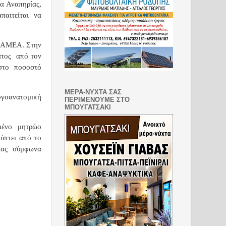
α Αναπηρίας,
παιτείται να
α ΑΜΕΑ. Στην
ατος
από τον
ιστο ποσοστό
ΜΕΡΑ-ΝΥΧΤΑ ΣΑΣ
ογοανατομική
ΠΕΡΙΜΕΝΟΥΜΕ ΣΤΟ
ΜΠΟΥΓΑΤΣΑΚΙ
μένο
μητρώο
ύπτει από το
ίας
σύμφωνα