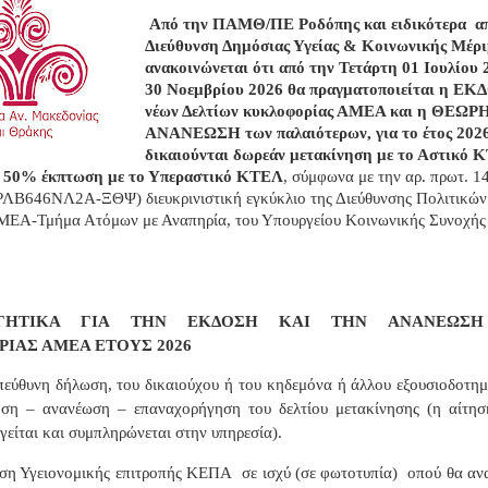
Από την ΠΑΜΘ/ΠΕ Ροδόπης και ειδικότερα α
Διεύθυνση Δημόσιας Υγείας & Κοινωνικής Μέρι
ανακοινώνεται ότι από την Τετάρτη 01 Ιουλίου 
30 Νοεμβρίου 2026 θα πραγματοποιείται η Ε
νέων Δελτίων κυκλοφορίας ΑΜΕΑ και η ΘΕΩΡ
ΑΝΑΝΕΩΣΗ των παλαιότερων, για το έτος 2026,
δικαιούνται δωρεάν μετακίνηση με το Αστικό 
ι 50% έκπτωση με το Υπεραστικό ΚΤΕΛ
, σύμφωνα με την αρ. πρωτ. 1
ΛΒ646ΝΛ2Α-ΞΘΨ) διευκρινιστική εγκύκλιο της Διεύθυνσης Πολιτικών
ΕΑ-Τμήμα Ατόμων με Αναπηρία, του Υπουργείου Κοινωνικής Συνοχής
ΟΓΗΤΙΚΑ ΓΙΑ ΤΗΝ ΕΚΔΟΣΗ ΚΑΙ ΤΗΝ ΑΝΑΝΕΩΣΗ
ΙΑΣ ΑΜΕΑ ΕΤΟΥΣ 2026
εύθυνη δήλωση, του δικαιούχου ή του κηδεμόνα ή άλλου εξουσιοδοτημ
οση – ανανέωση – επαναχορήγηση του δελτίου μετακίνησης (η αίτησ
είται και συμπληρώνεται στην υπηρεσία).
ση Υγειονομικής επιτροπής ΚΕΠΑ
σε ισχύ (σε φωτοτυπία)
οπού θα αν