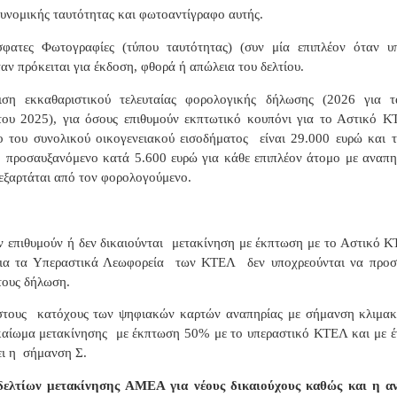
τυνομικής ταυτότητας και φωτοαντίγραφο αυτής.
φατες Φωτογραφίες (τύπου ταυτότητας) (συν μία επιπλέον όταν υ
αν πρόκειται για έκδοση, φθορά ή απώλεια του δελτίου.
ιση εκκαθαριστικού τελευταίας φορολογικής δήλωσης (2026 για τ
του 2025), για όσους επιθυμούν εκπτωτικό κουπόνι για το Αστικό 
ο του συνολικού οικογενειακού εισοδήματος
είναι 29.000 ευρώ και 
, προσαυξανόμενο κατά 5.600 ευρώ για κάθε επιπλέον άτομο με αναπ
 εξαρτάται από τον φορολογούμενο.
ν επιθυμούν ή δεν δικαιούνται
μετακίνηση με έκπτωση με το Αστικό 
ια τα Υπεραστικά Λεωφορεία
των ΚΤΕΛ
δεν υποχρεούνται να προσ
τους δήλωση.
στους
κατόχους των ψηφιακών καρτών αναπηρίας με σήμανση κλιμακίο
καίωμα μετακίνησης
με έκπτωση 50% με το υπεραστικό ΚΤΕΛ και με έ
ι η
σήμανση Σ.
δελτίων μετακίνησης ΑΜΕΑ για νέους δικαιούχους καθώς και η α