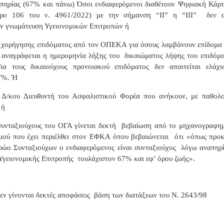
πηρίας (67% και πάνω) Όσοι ενδιαφερόμενοι διαθέτουν Ψηφιακή Κάρτ
θρο 106 του ν. 4961/2022) με την σήμανση “ΙΙ” η “III”
δεν α
ν γνωμάτευση Υγειονομικών Επιτροπών ή
 χορήγησης επιδόματος από τον ΟΠΕΚΑ για όσους λαμβάνουν επίδομ
 αναγράφεται η ημερομηνία λήξης του
δικαιώματος λήψης του επιδόμ
Για τους δικαιούχους προνοιακού επιδόματος δεν απαιτείται ελάχ
7%. Ή
Δ/κου Διευθυντή του Ασφαλιστικού Φορέα που ανήκουν, με παθολ
 ή
συνταξιούχους του ΟΓΑ γίνεται δεκτή
βεβαίωση από το μηχανογραφη
μού που έχει περιέλθει στον ΕΦΚΑ όπου βεβαιώνεται
ότι «όπως προκ
ώο Συνταξιούχων ο ενδιαφερόμενος είναι συνταξιούχος
λόγω αναπηρ
Υγειονομικής Επιτροπής
τουλάχιστον 67% και εφ’ όρου ζωής».
εν γίνονται δεκτές αποφάσεις
βάση των διατάξεων του Ν. 2643/98