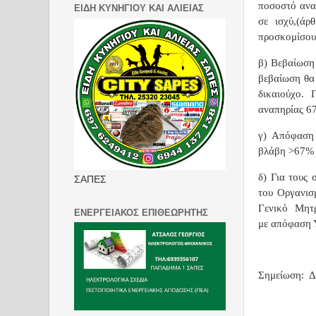
ποσοστό ανα
ΕΙΔΗ ΚΥΝΗΓΙΟΥ ΚΑΙ ΑΛΙΕΙΑΣ
σε ισχύ,(άρ
προσκομίσου
β) Βεβαίωση
βεβαίωση θα
δικαιούχο. 
αναπηρίας 6
γ) Απόφαση 
βλάβη >67%
δ) Για τους 
ΣΑΠΕΣ
του Οργανισ
Γενικό
Μητρ
ΕΝΕΡΓΕΙΑΚΟΣ ΕΠΙΘΕΩΡΗΤΗΣ
με απόφαση 
Σημείωση:
Δ