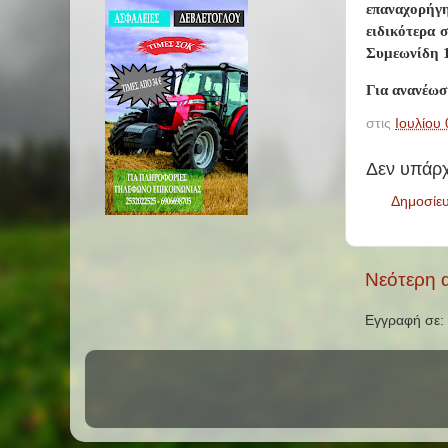
επαναχορήγη
ειδικότερα 
Συμεωνίδη 1
Για ανανέωσ
στις
Ιουλίου 
Δεν υπάρχ
Δημοσίε
Νεότερη 
Εγγραφή σε: