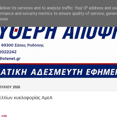
liver its services and to analyze traffic. Your IP address and u
rmance and security metrics to ensure quality of service, gene
buse.
ΟΥΛΊΟΥ 2026
ελτίων κυκλοφορίας ΑμεΑ