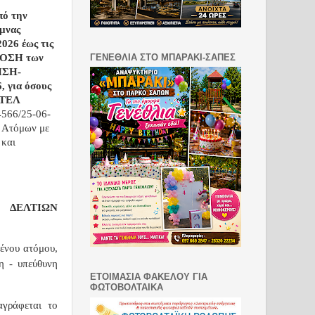
πό την
μνας
2026 έως τις
ΓΕΝΕΘΛΙΑ ΣΤΟ ΜΠΑΡΑΚΙ-ΣΑΠΕΣ
ΚΔΟΣΗ των
ΗΣΗ-
 για όσους
ΚΤΕΛ
4566/25-06-
 Ατόμων με
 και
 ΔΕΛΤΙΩΝ
ένου ατόμου,
η - υπεύθυνη
ΕΤΟΙΜΑΣΙΑ ΦΑΚΕΛΟΥ ΓΙΑ
ΦΩΤΟΒΟΛΤΑΙΚΑ
αγράφεται
το