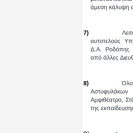
άμεση κάλυψη 
7)
Λει
αυτοτελούς Υπ
Δ.Α. Ροδόπης 
από άλλες Διευ
8)
Ολο
Αστυφυλάκων
Αμφιθέατρο, Στί
της εκπαίδευση