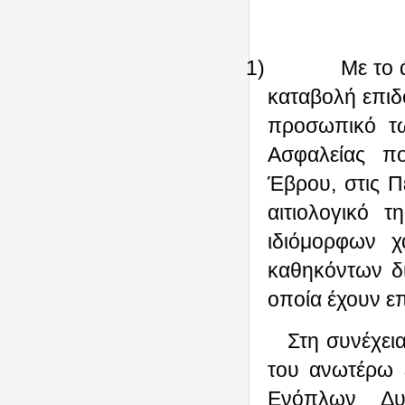
1)
Με το 
καταβολή επιδ
προσωπικό τ
Ασφαλείας π
Έβρου, στις Πε
αιτιολογικό 
ιδιόμορφων χ
καθηκόντων δι
οποία έχουν επ
Στη συνέχει
του ανωτέρω 
Ενόπλων Δυ