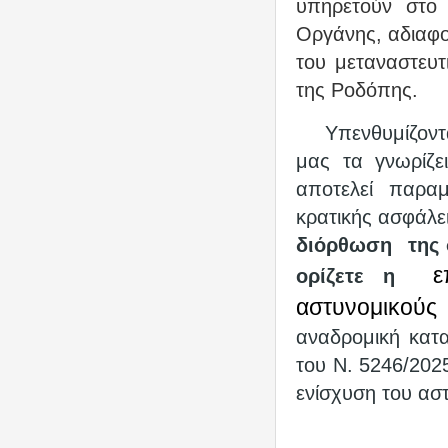
υπηρετούν στο 
Οργάνης, αδιαφο
του μεταναστευτ
της Ροδόπης.
Υπενθυμίζοντ
μας τα γνωρίζε
αποτελεί παρα
κρατικής ασφάλε
διόρθωση
της
ε
ορίζετε η
αστυνομικού
αναδρομική κατ
του Ν. 5246/2025
ενίσχυση του ασ