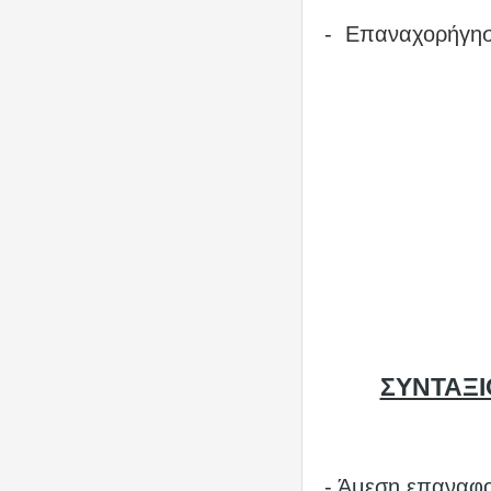
-
Επαναχορήγησ
ΣΥΝΤΑΞΙ
- Άμεση επαναφ