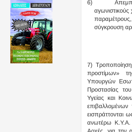
6)
Απεμπ
αγωνιστικούς 
παραμέτρους
σύγκρουση αρ
7) Τροποποίηση
προστίμων» της
Υπουργών Εσωτε
Προστασίας του
Υγείας και Κοι
επιβαλλομένων 
εισπράττονται ω
ανωτέρω Κ.Υ.Α. 
Αρχές, για την 