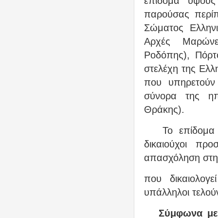
επίδομα ύψους
παρούσας περίπ
Σώματος Ελληνι
Αρχές Μαρώνε
Ροδόπης), Πόρτ
στελέχη της Ελλ
που υπηρετούν
σύνορα της ηπ
Θράκης).
Το επίδομα
δικαιούχοι πρ
απασχόληση στην
που δικαιολογ
υπάλληλοι τελούν
Σύμφωνα με 