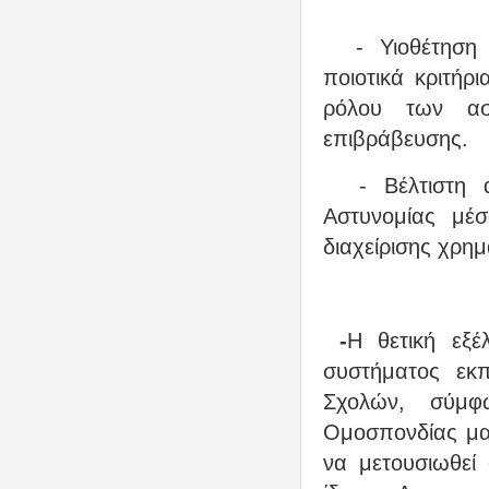
- Υιοθέτηση σ
ποιοτικά κριτήρ
ρόλου των ασ
επιβράβευσης.
- Βέλτιστη αξ
Αστυνομίας μέ
διαχείρισης χρημ
-
Η θετική εξέ
συστήματος εκπ
Σχολών, σύμφ
Ομοσπονδίας μας
να μετουσιωθεί