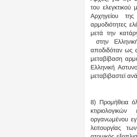
του ελεγκτικού 
Αρχηγείου της
αρμοδιότητες ελ
μετά την κατάρ
στην Ελληνικ
αποδιδόταν ως α
μεταβίβαση αρμ
Ελληνική Αστυν
μεταβιβαστεί ανά
8) Προμήθεια ό
κτιριολογικώ
οργανωμένου εγ
λειτουργίας τ
ατομικός εξοπλι