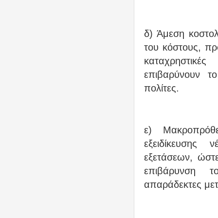
δ) Άμεση κοστο
του κόστους, πρ
καταχρηστικέ
επιβαρύνουν τ
πολίτες.
ε) Μακροπρόθ
εξειδίκευσης
εξετάσεων, ώστ
επιβάρυνση τ
απαράδεκτες μετ