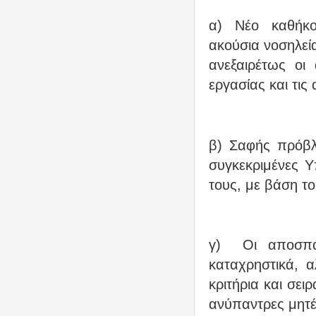
α) Νέο καθήκο
ακούσια νοσηλεί
ανεξαιρέτως οι
εργασίας και τις
β) Σαφής πρόβ
συγκεκριμένες Υ
τους, με βάση τ
γ)
Οι αποσπά
καταχρηστικά, α
κριτήρια και σει
ανύπαντρες μητέ