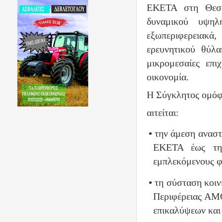
ΕΚΕΤΑ στη Θεσσα
δυναμικού υψηλ
εξωπεριφερειακά
ερευνητικού θύλα
μικρομεσαίες επι
οικονομία.
Η Σύγκλητος ομό
αιτείται:
•
την άμεση αναστ
ΕΚΕΤΑ έως τη 
εμπλεκόμενους φ
•
τη σύσταση κοι
Περιφέρειας ΑΜΘ
επικαλύψεων και