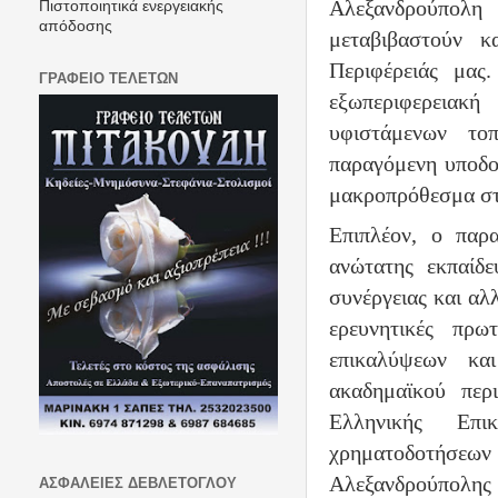
Αλεξανδρούπολ
Πιστοποιητικά ενεργειακής
απόδοσης
μεταβιβαστούν κ
Περιφέρειάς μας
ΓΡΑΦΕΙΟ ΤΕΛΕΤΩΝ
εξωπεριφερειακ
υφιστάμενων το
παραγόμενη υποδο
μακροπρόθεσμα στ
Επιπλέον, ο παρ
ανώτατης εκπαίδε
συνέργειας και αλ
ερευνητικές πρω
επικαλύψεων κα
ακαδημαϊκού περ
Ελληνικής Επι
χρηματοδοτήσ
Αλεξανδρούπολης 
ΑΣΦΑΛΕΙΕΣ ΔΕΒΛΕΤΟΓΛΟΥ