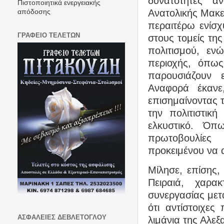
δυνατότητες α
Πιστοποιητικά ενεργειακής
Ανατολικής Μακε
απόδοσης
περαιτέρω ενίσ
ΓΡΑΦΕΙΟ ΤΕΛΕΤΩΝ
στους τομείς της
πολιτισμού, εν
περιοχής, όπως
παρουσιάζουν ε
Αναφορά έκανε
επισημαίνοντας τ
την πολιτιστική
ελκυστικό. Όπ
πρωτοβουλίες
προκειμένου να 
Μίλησε, επίσης,
Πειραιά, χαρα
συνεργασίας μετ
ότι αντίστοιχε
ΑΣΦΑΛΕΙΕΣ ΔΕΒΛΕΤΟΓΛΟΥ
λιμάνια της Αλε