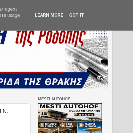
ser-agent
rate usage
LEARN MORE
GOT IT
MESTI AUTOHOF
 Ν.