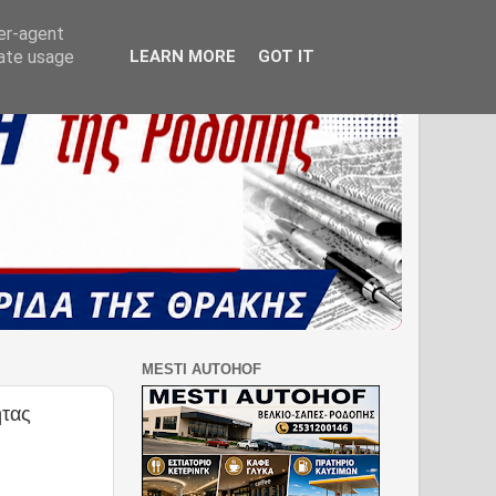
ser-agent
rate usage
LEARN MORE
GOT IT
MESTI AUTOHOF
ητας