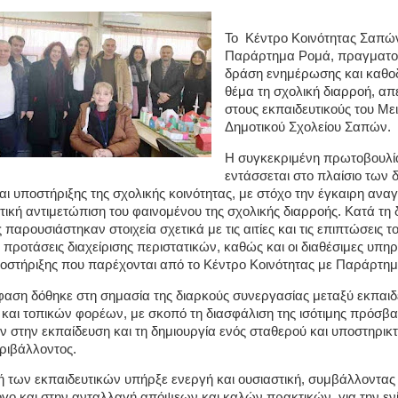
Το Κέντρο Κοινότητας Σαπώ
Παράρτημα Ρομά, πραγματο
δράση ενημέρωσης και καθο
θέμα τη σχολική διαρροή, α
στους εκπαιδευτικούς του Με
Δημοτικού Σχολείου Σαπών.
Η συγκεκριμένη πρωτοβουλί
εντάσσεται στο πλαίσιο των
ι υποστήριξης της σχολικής κοινότητας, με στόχο την έγκαιρη ανα
ική αντιμετώπιση του φαινομένου της σχολικής διαρροής. Κατά τη δ
αρουσιάστηκαν στοιχεία σχετικά με τις αιτίες και τις επιπτώσεις τ
 προτάσεις διαχείρισης περιστατικών, καθώς και οι διαθέσιμες υπηρ
οστήριξης που παρέχονται από το Κέντρο Κοινότητας με Παράρτη
μφαση δόθηκε στη σημασία της διαρκούς συνεργασίας μεταξύ εκπαιδ
 και τοπικών φορέων, με σκοπό τη διασφάλιση της ισότιμης πρόσβ
 στην εκπαίδευση και τη δημιουργία ενός σταθερού και υποστηρικτ
ριβάλλοντος.
 των εκπαιδευτικών υπήρξε ενεργή και ουσιαστική, συμβάλλοντας
ογο και στην ανταλλαγή απόψεων και καλών πρακτικών, για την εν