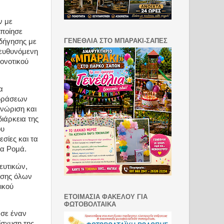
ν με
ποίησε
ΓΕΝΕΘΛΙΑ ΣΤΟ ΜΠΑΡΑΚΙ-ΣΑΠΕΣ
δήγησης με
πευθυνόμενη
ιονοτικού
α
 δράσεων
γνώριση και
ιάρκεια της
ου
εσίες και τα
μα Ρομά.
ευτικών,
ασης όλων
ικού
ΕΤΟΙΜΑΣΙΑ ΦΑΚΕΛΟΥ ΓΙΑ
ΦΩΤΟΒΟΛΤΑΙΚΑ
 σε έναν
ίσχυση της