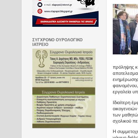
ΣΥΓΧΡΟΝΟ ΟΥΡΟΛΟΓΙΚΟ
ΙΑΤΡΕΙΟ
πρόληψης κα
αποτελεσματ
ενημέρωσης π
φαινομένου,
εργαλεία υπ
Ιδιαίτερη έ
οικογενειών
των μαθητών
σχολικού πε
Η συμμετοχή
γόνιμο διάλ