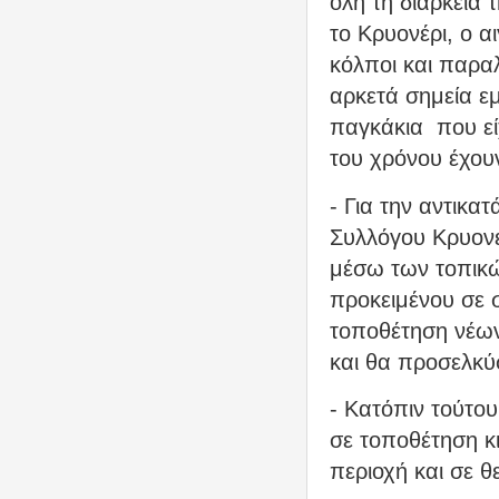
όλη τη διάρκεια
το Κρυονέρι, ο α
κόλποι και παρα
αρκετά σημεία εμ
παγκάκια
που ε
του χρόνου έχου
- Για την αντικ
Συλλόγου Κρυονε
μέσω των τοπικώ
προκειμένου σε 
τοποθέτηση νέω
και θα προσελκύ
- Κατόπιν τούτο
σε τοποθέτηση κ
περιοχή και σε θ