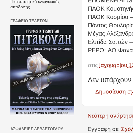
EΠΟΜΕΝΗ ΑΓΩΝΙΣ
Πιστοποιητικά ενεργειακής
απόδοσης
ΠΑΟΚ Κομοτηνής
ΠΑΟΚ Κοσμίου –
ΓΡΑΦΕΙΟ ΤΕΛΕΤΩΝ
Πόντος Θρυλορίο
Μέγας Αλέξανδρ
Ελπίδα Σαπών –
ΡEPO: ΑΟ Φανα
στις
Ιανουαρίου 1
Δεν υπάρχουν 
Δημοσίευση σ
Νεότερη ανάρτησ
Εγγραφή σε:
Σχόλ
ΑΣΦΑΛΕΙΕΣ ΔΕΒΛΕΤΟΓΛΟΥ