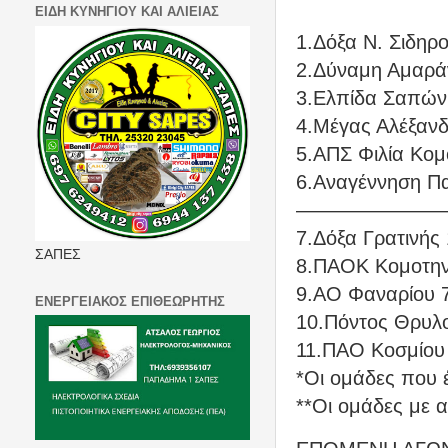
ΕΙΔΗ ΚΥΝΗΓΙΟΥ ΚΑΙ ΑΛΙΕΙΑΣ
1.Δόξα Ν. Σιδηρο
2.Δύναμη Αμαράν
3.Ελπίδα Σαπών 
4.Μέγας Αλέξανδ
5.ΑΠΣ Φιλία Κομ
6.Αναγέννηση Πα
———————
7.Δόξα Γρατινής 
ΣΑΠΕΣ
8.ΠΑΟΚ Κομοτηνή
9.ΑΟ Φαναρίου 7
ΕΝΕΡΓΕΙΑΚΟΣ ΕΠΙΘΕΩΡΗΤΗΣ
10.Πόντος Θρυλορ
11.ΠΑΟ Κοσμίου 
*Οι ομάδες που έ
**Οι ομάδες με 