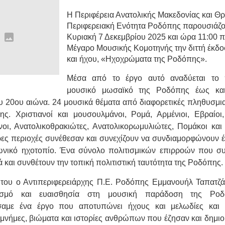
Η Περιφέρεια Ανατολικής Μακεδονίας και Θρ
Περιφερειακή Ενότητα Ροδόπης παρουσιάζο
Κυριακή 7 Δεκεμβρίου 2025 και ώρα 11:00 π
Μέγαρο Μουσικής Κομοτηνής την διττή έκδο
και ήχου, «Ηχοχρώματα της Ροδόπης».
Μέσα από το έργο αυτό αναδύεται το
μουσικό μωσαϊκό της Ροδόπης έως και
ου 20ου αιώνα. 24 μουσικά θέματα από διαφορετικές πληθυσμι
ς. Χριστιανοί και μουσουλμάνοι, Ρομά, Αρμένιοι, Εβραίοι,
οι, Ανατολικοθρακιώτες, Ανατολικορωμυλιώτες, Πομάκοι κα
ες περιοχές συνέθεσαν και συνεχίζουν να συνδιαμορφώνουν 
ωνικό ηχοτοπίο. Ένα σύνολο πολιτισμικών επιρροών που σ
 και συνθέτουν την τοπική πολιτιστική ταυτότητα της Ροδόπης.
του ο Αντιπεριφερειάρχης Π.Ε. Ροδόπης Εμμανουήλ Ταπατζά
σμό και ευαισθησία στη μουσική παράδοση της Ροδ
σαμε ένα έργο που αποτυπώνει ήχους και μελωδίες και 
 μνήμες, βιώματα και ιστορίες ανθρώπων που έζησαν και δημι