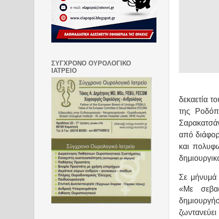
ΣΥΓΧΡΟΝΟ ΟΥΡΟΛΟΓΙΚΟ
ΙΑΤΡΕΙΟ
δεκαετία τ
της Ροδόπη
Σαρακατσάν
από διάφορ
και πολυφ
δημιουργικά
Σε μήνυμά 
«Με σεβα
δημιουργή
ζωντανεύει