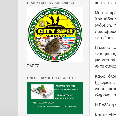
αυτόν τον τ
ΕΙΔΗ ΚΥΝΗΓΙΟΥ ΚΑΙ ΑΛΙΕΙΑΣ
Με την αμέ
Χριστόδουλ
ανάδειξη, 
πρωτοβουλί
ενισχύουν τ
Η έκδοση «
ένας φόρος
μια γέφυρα
ΣΑΠΕΣ
να το συνεχ
Καλώ όλου
ΕΝΕΡΓΕΙΑΚΟΣ ΕΠΙΘΕΩΡΗΤΗΣ
ξεχωριστής
να μοιραστ
κληρονομιά
Η Ροδόπη α
Και τα «Ηχ