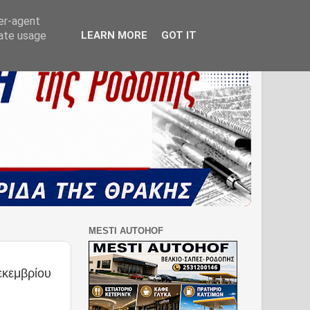
ser-agent
rate usage
LEARN MORE
GOT IT
MESTI AUTOHOF
εκεμβρίου