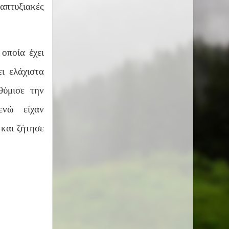
πτυξιακές
οποία έχει
ι ελάχιστα
θύμισε την
ενώ είχαν
και ζήτησε