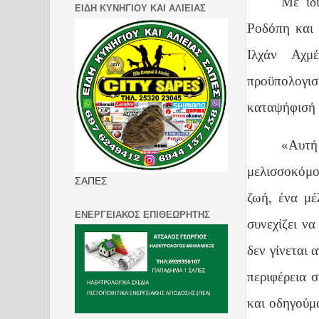
Με ιδ
ΕΙΔΗ ΚΥΝΗΓΙΟΥ ΚΑΙ ΑΛΙΕΙΑΣ
Ροδόπη και
Ιλχάν Αχμ
προϋπολογι
καταψήφισή τ
«Αυτή
μελισσοκόμο
ΣΑΠΕΣ
ζωή, ένα μέ
ΕΝΕΡΓΕΙΑΚΟΣ ΕΠΙΘΕΩΡΗΤΗΣ
συνεχίζει ν
δεν γίνεται 
περιφέρεια σ
και οδηγούμ