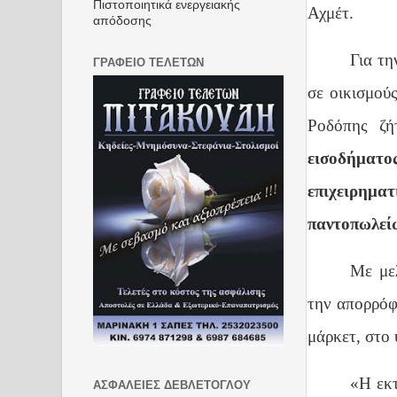
Πιστοποιητικά ενεργειακής
Αχμέτ.
απόδοσης
Για τη
ΓΡΑΦΕΙΟ ΤΕΛΕΤΩΝ
σε οικισμού
Ροδόπης ζ
εισοδήματο
επιχειρη
παντοπωλεί
Με με
την απορρόφ
μάρκετ, στο 
«
Η εκτ
ΑΣΦΑΛΕΙΕΣ ΔΕΒΛΕΤΟΓΛΟΥ