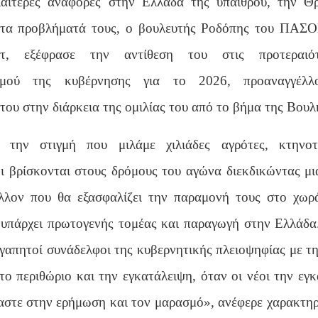
ιαίτερες αναφορές στην Ελλάδα της υπαίθρου, την Θ
 τα προβλήματά τους, ο βουλευτής Ροδόπης του ΠΑ
έτ, εξέφρασε την αντίθεση του στις προτεραιό
σμού της κυβέρνησης για το 2026, προαναγγέλλ
ου στην διάρκεια της ομιλίας του από το βήμα της Βουλ
 την στιγμή που μιλάμε χιλιάδες αγρότες, κτηνοτ
ι βρίσκονται στους δρόμους του αγώνα διεκδικώντας μι
λλον που θα εξασφαλίζει την παραμονή τους στο χωρά
α υπάρχει πρωτογενής τομέας και παραγωγή στην Ελλάδα
αγαπητοί συνάδελφοι της κυβερνητικής πλειοψηφίας με τ
το περιθώριο και την εγκατάλειψη, όταν οι νέοι την εγ
αστε στην ερήμωση και τον μαρασμό», ανέφερε χαρακτηρ