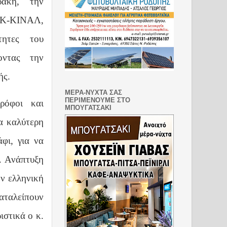
ράκη,
την
ΣΟΚ-ΚΙΝΑΛ,
τητες του
οντας την
ής.
ΜΕΡΑ-ΝΥΧΤΑ ΣΑΣ
ΠΕΡΙΜΕΝΟΥΜΕ ΣΤΟ
ρόφοι και
ΜΠΟΥΓΑΤΣΑΚΙ
α καλύτερη
φι, για να
. Ανάπτυξη
ην ελληνική
καταλείπουν
ιστικά ο κ.