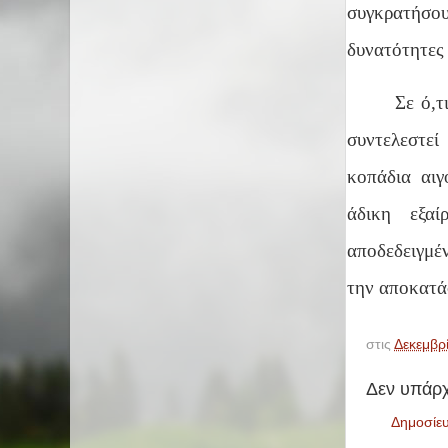
συγκρατήσο
δυνατότητες 
Σε ό,τ
συντελεστεί
κοπάδια αιγ
άδικη εξα
αποδεδειγμέ
την αποκατά
στις
Δεκεμβρ
Δεν υπάρχ
Δημοσίε