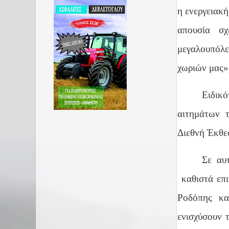
η ενεργειακή
απουσία σχ
μεγαλουπόλε
χωριών μας»,
Ειδικό
αιτημάτων 
Διεθνή Έκθε
Σε αυ
καθιστά επ
Ροδόπης κα
ενισχύσουν 