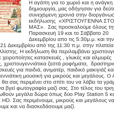
Η αγάπη για το χωριό και η ανάγκη
δημιουργία, μας οδήγησαν για δεύτ
συνεχόμενη χρονιά στην διοργάνωσ
εκδήλωσης «ΧΡΙΣΤΟΥΓΕΝΝΑ ΣΤΟ
ΜΑΣ». Σας προσκαλούμε όλους τη
Παρασκευή 19 και το Σάββατο 20
Δεκεμβρίου απο τις 5:30μ.μ. και την
21 Δεκεμβρίου από της 11:30 π.μ. στην πλατεία
λίστης. Η εκδήλωση θα περιλαμβάνει χριστουγε
 χειροποίητες κατασκευές , γλυκές και αλμυρές
ς, χριστουγεννιάτικα ζεστά ροφήματα, δραστηρι
σκευές για παιδιά, ανιματέρ, παιδικό μακιγιάζ κα
εννιάτικη μουσική για μικρούς και μεγάλους.
Ο 
θα σας περιμένει στο σπίτι του να λάβει τα γρ
να βγεί φωτογραφία μαζί σας. Στο τέλος του τρι
ωθούν μεγάλα δώρα όπως δύο
Play
Station
5 κ
t
HD
. Σας περιμένουμε, μικρούς και μεγάλους ν
υμε και να διασκεδάσουμε μαζί.