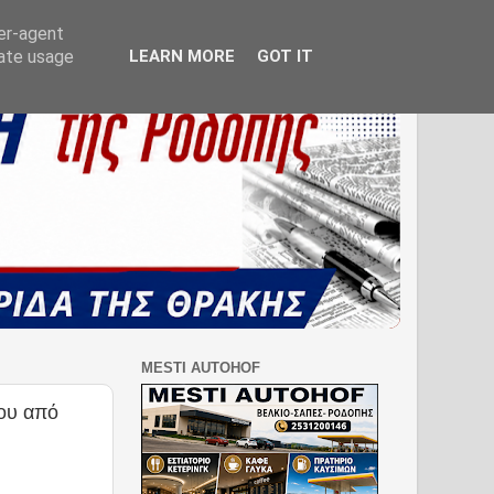
ser-agent
rate usage
LEARN MORE
GOT IT
MESTI AUTOHOF
ου από