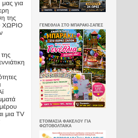
 μας για
ερη
η της
 ΧΩΡΙΟ
ΓΕΝΕΘΛΙΑ ΣΤΟ ΜΠΑΡΑΚΙ-ΣΑΠΕΣ
ν
 της
ννιάτικη
ότητες
ι
Αϊ
άμματά
ημέρου
αι μια
TV
α
ΕΤΟΙΜΑΣΙΑ ΦΑΚΕΛΟΥ ΓΙΑ
ΦΩΤΟΒΟΛΤΑΙΚΑ