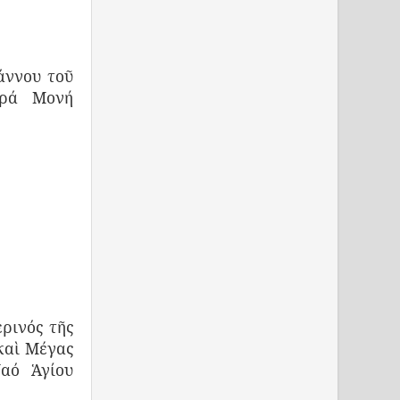
άννου τοῦ
ερά Μονή
ρινός τῆς
καὶ Μέγας
Ναό Ἁγίου