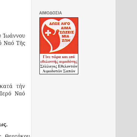
ΑΙΜΟΔΟΣΙΑ
υ Ἰωάννου
ό Ναό Τῆς
κατά τὴν
 Ἱερό Ναό
ως.
ς Θεοτόκου