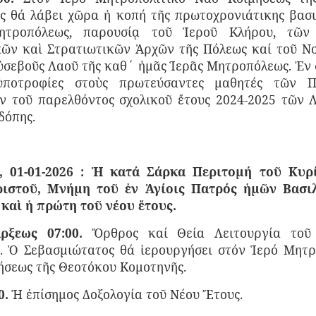
ς
θά λάβει χῶρα ἡ κοπή τῆς πρωτοχρονιάτικης βασι
ητροπόλεως, παρουσίᾳ τοῦ Ἱεροῦ Κλήρου, τῶν 
κῶν καὶ Στρατιωτικῶν Ἀρχῶν τῆς Πόλεως καί τοῦ Ν
ὐσεβοῦς Λαοῦ τῆς καθ΄ ἡμᾶς Ἱερᾶς Μητροπόλεως. Ἐν 
ὑποτροφίες στοὺς πρωτεύσαντες μαθητές τῶν Π
ν τοῦ παρελθόντος σχολικοῦ ἔτους 2024-2025 τῶν 
δόπης.
 01-01-2026 : Ἡ κατά Σάρκα Περιτομή τοῦ Κυρ
ιστοῦ, Μνήμη τοῦ ἐν Ἁγίοις Πατρός ἡμῶν Βασι
καὶ ἡ πρώτη τοῦ νέου ἔτους.
ρξεως 07:00.
Ὄρθρος καί Θεία Λειτουργία τοῦ
υ. Ὁ Σεβασμιώτατος θά ἱερουργήσει στόν Ἱερό Μητρ
ήσεως τῆς Θεοτόκου Κομοτηνῆς.
0.
Ἡ ἐπίσημος Δοξολογία τοῦ Νέου Ἔτους.