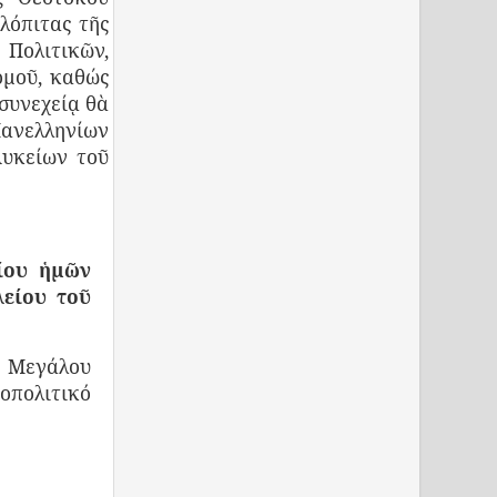
λόπιτας τῆς
Πολιτικῶν,
ομοῦ, καθώς
συνεχείᾳ θὰ
ανελληνίων
Λυκείων τοῦ
ίου ἡμῶν
λείου τοῦ
 Μεγάλου
οπολιτικό