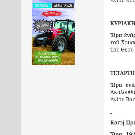
ΚΥΡΙΑΚΗ,
Ὥρα ἐνάρ
τοῦ Χρυσ
Τοῦ Θεοῦ
ΤΕΤΑΡΤΗ,
Ὥρα ἐνάρ
Ἀκολουθί
Ἁγίου Βασ
Κοπή Πρω
Ὥρα 19:0