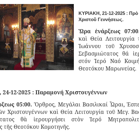
ΚΥΡΙΑΚΗ, 21-12-2025 : Πρὸ
Χριστοῦ Γεννήσεως.
Ὥρα ἐνάρξεως 07:0
καὶ Θεία Λειτουργία 
Ἰωάννου τοῦ Χρυσοσ
Σεβασμιώτατος θά ἱε
στόν Ἱερό Ναό Κοιμή
Θεοτόκου Μαρωνείας.
 24-12-2025 : Παραμονή Χριστουγέννων
ξεως 05:00.
Ὄρθρος, Μεγάλαι Βασιλικαί Ὧραι, Ἑσπε
ῶν Χριστου­γέννων καὶ Θεία Λειτουργία τοῦ Μεγ. Βασ
ώτατος θὰ ἱερουργήσει στὸν Ἱερό Μητροπολι
ς τῆς Θεοτόκου Κομοτηνῆς.