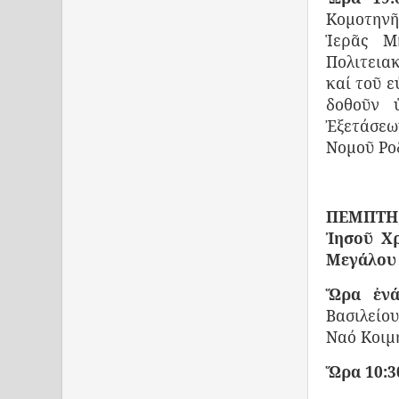
Κομοτηνῆ
Ἱερᾶς Μ
Πολιτεια
καί τοῦ ε
δοθοῦν 
Ἐξετάσεω
Νομοῦ Ρο
ΠΕΜΠΤΗ,
Ἰησοῦ Χρ
Μεγάλου 
Ὥρα ἐνά
Βασιλείο
Ναό Κοιμ
Ὥρα 10:3