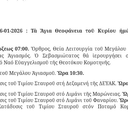
6-01-2026 :
Τὰ Ἅγια Θεοφάνεια τοῦ Κυρίου ἡμ
ξεως 07:00.
Ὄρθρος, Θεία Λειτουργία τοῦ Μεγάλου 
ς Ἁγιασμός. Ὁ Σεβασμιώτατος θά ἱερουργήσει 
ό Ναό Εὐαγγελισμοῦ τῆς Θεοτόκου Κομοτηνῆς.
 τοῦ Μεγάλου Ἁγιασμοῦ.
Ὥρα 10:30.
σις τοῦ Τιμίου Σταυροῦ στή Δεξαμενή τῆς ΔΕΥΑΚ.
Ὥρα
ις τοῦ Τιμίου Σταυροῦ στό Λιμάνι τῆς Μαρώνειας.
Ὥρ
ις τοῦ Τιμίου Σταυροῦ στό Λιμάνι τοῦ Φαναρίου.
Ὥρα
Κατάδυσις τοῦ Τιμίου Σταυροῦ στόν Ποταμό Κ