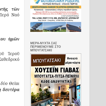
ρτῆς τῶν
 Ἱερό Ναό
ίου ἡμῶν
ΜΕΡΑ-ΝΥΧΤΑ ΣΑΣ
ΠΕΡΙΜΕΝΟΥΜΕ ΣΤΟ
ΜΠΟΥΓΑΤΣΑΚΙ
οῦ Ἱεροῦ
Καθεδρικό
δύο Θεῖαι
ἡ δευτέρα