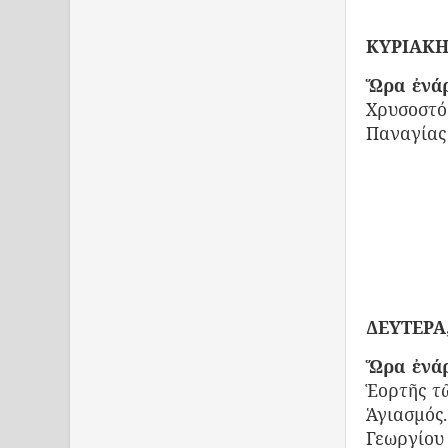
ΚΥΡΙΑΚΗ,
Ὥρα ἐνάρ
Χρυσοστ
Παναγίας
ΔΕΥΤΕΡΑ,
Ὥρα ἐνάρ
Ἑορτῆς τ
Ἁγιασμός
Γεωργίου