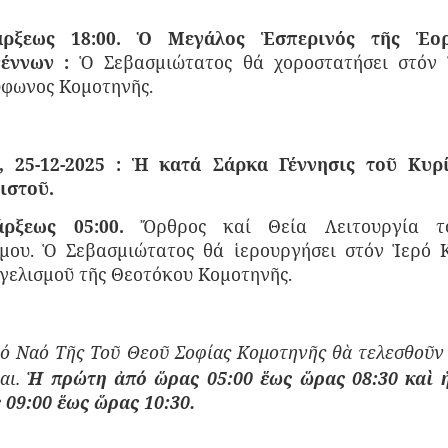
ρξεως 18:00. Ὁ Μεγάλος Ἑσπερινός τῆς Ἑο
έννων :
Ὁ Σεβασμιώτατος θά χοροστα­τήσει στόν
ύφωνος Κομοτηνῆς.
 25-12-2025 : Ἡ κατά Σάρκα Γέννησις τοῦ Κυρ
ιστοῦ.
άρξεως 05:00.
Ὄρθρος καί Θεία Λειτουργία τ
μου.
Ὁ Σεβασμιώτατος θά ἱερουργήσει στόν Ἱερό 
γελισμοῦ τῆς Θεοτόκου Κομοτηνῆς.
ρό Ναό Τῆς Τοῦ Θεοῦ Σοφίας Κομοτηνῆς θὰ τελεσθοῦν 
αι.
Ἡ πρώτη ἀπό ὥρας 05:00 ἕως ὥρας 08:30 καὶ 
 09:00 ἕως ὥρας 10:30.