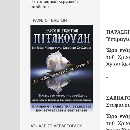
Πιστοποιητικά ενεργειακής
απόδοσης
ΓΡΑΦΕΙΟ ΤΕΛΕΤΩΝ
ΠΑΡΑΣΚΕΥ
Ὑπεραγία
Ὥρα ἐνάρ
τοῦ Χρυσ
Ἁγίου Κω
ΣΆΒΒΑΤΟ
Στεφάνου
Ὥρα ἐνάρ
τοῦ Χρυσ
ΑΣΦΑΛΕΙΕΣ ΔΕΒΛΕΤΟΓΛΟΥ
Ἁγίου Κο