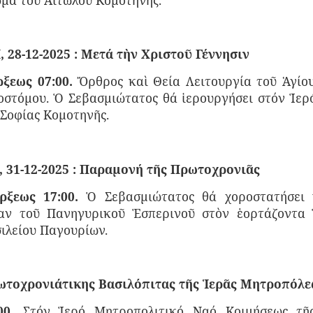
 28-12-2025 : Μετά τὴν Χριστοῦ Γέννησιν
ξεως 07:00.
Ὄρθρος καὶ Θεία Λειτουργία τοῦ Ἁγίο
οστόμου.
Ὁ Σεβασμιώτατος θά ἱερουργήσει στόν Ἱερ
 Σοφίας Κομοτηνῆς.
 31-12-2025 : Παραμονή τῆς Πρωτοχρονιᾶς
ξεως 17:00.
Ὁ Σεβασμιώτατος θά χοροστατήσει 
αν τοῦ Πανηγυρικοῦ Ἑσπερινοῦ στὸν ἑορτάζοντα
ιλείου Παγουρίων.
τοχρονιάτικης Βασιλόπιτας τῆς Ἱερᾶς Μητροπόλε
0.
Στόν Ἱερό Μητροπολιτικό Ναό Κοιμήσεως τῆ