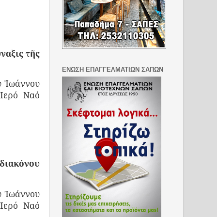
ναξις τῆς
ΕΝΩΣΗ ΕΠΑΓΓΕΛΜΑΤΙΩΝ ΣΑΠΩΝ
υ Ἰωάννου
 Ἱερό Ναό
διακόνου
υ Ἰωάννου
 Ἱερό Ναό