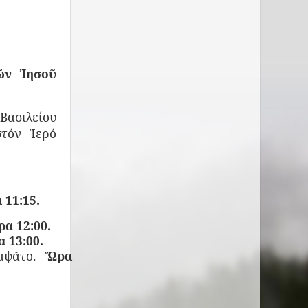
ῶν Ἰησοῦ
Βασιλείου
στόν Ἱερό
 11:15.
α 12:00.
 13:00.
ομψᾶτο.
Ὥρα