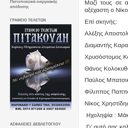
Μαζί τους σε 
Πιστοποιητικά ενεργειακής
απόδοσης
αξέχαστη ο Νίκο
ΓΡΑΦΕΙΟ ΤΕΛΕΤΩΝ
Επί σκηνής:
Αλέξης Αποστο
Διαμαντής Καρα
Χρυσόστομος Κα
Θάνος Κολοκυθ
Παύλος Μπατσικ
Φίλιππος Παππά
Νίκος Χρηστίδης
Ηχοληψία : Μά
ΑΣΦΑΛΕΙΕΣ ΔΕΒΛΕΤΟΓΛΟΥ
Γι’ αυτό σας κ