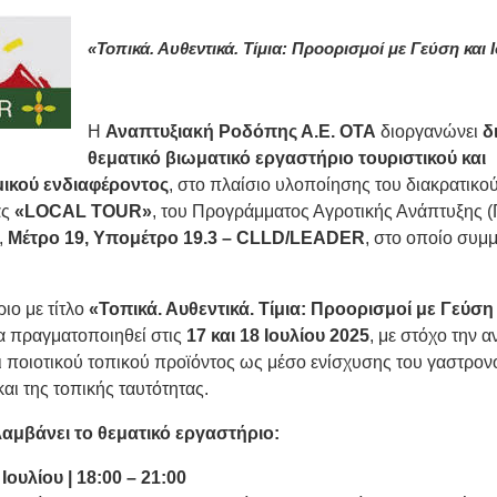
«Τοπικά. Αυθεντικά. Τίμια: Προορισμοί με Γεύση και 
Η
Αναπτυξιακή Ροδόπης Α.Ε. ΟΤΑ
διοργανώνει
δ
θεματικό βιωματικό εργαστήριο τουριστικού και
ικού ενδιαφέροντος
, στο πλαίσιο υλοποίησης του διακρατικο
ας
«LOCAL TOUR»
, του Προγράμματος Αγροτικής Ανάπτυξης 
,
Μέτρο 19, Υπομέτρο 19.3 – CLLD/LEADER
, στο οποίο συμμ
ιο με τίτλο
«Τοπικά. Αυθεντικά. Τίμια: Προορισμοί με Γεύση 
 πραγματοποιηθεί στις
17 και 18 Ιουλίου 2025
, με στόχο την α
αι ποιοτικού τοπικού προϊόντος ως μέσο ενίσχυσης του γαστρον
αι της τοπικής ταυτότητας.
λαμβάνει το θεματικό εργαστήριο:
Ιουλίου | 18:00 – 21:00