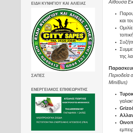
Αίθουσα Εκ
ΕΙΔΗ ΚΥΝΗΓΙΟΥ ΚΑΙ ΑΛΙΕΙΑΣ
Παρου
και τ
Ομιλίε
τοπικ
Συζήτ
Συμμε
της λ
Παρασκευή 
Περιοδεία 
ΣΑΠΕΣ
MiniBus
)
ΕΝΕΡΓΕΙΑΚΟΣ ΕΠΙΘΕΩΡΗΤΗΣ
Τυροκ
γαλακ
Grizo
Αλλα
Οινοπ
εμπει