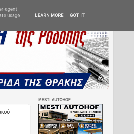
ser-agent
rate usage
LEARN MORE
GOT IT
MESTI AUTOHOF
ικού