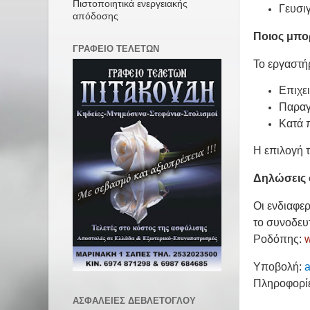
Πιστοποιητικά ενεργειακής
Γευσι
απόδοσης
Ποιος μπο
ΓΡΑΦΕΙΟ ΤΕΛΕΤΩΝ
Το εργαστή
Επιχε
Παραγ
Κατά 
Η επιλογή
Δηλώσεις 
Οι ενδιαφε
το συνοδευ
Ροδόπης:
Υποβολή:
Πληροφορί
ΑΣΦΑΛΕΙΕΣ ΔΕΒΛΕΤΟΓΛΟΥ