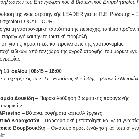
δηλώσεων του Επαγγελματικού & Βιοτεχνικού Επιμελητηρίου
σίαση της νέας στρατηγικής LEADER για τις Π.Ε. Ροδόπης – 
ου σχεδίου LOCAL TOUR
ς για τη γαστρονομική ταυτότητα της περιοχής, το τίμιο προϊόν, 
ή παραγωγή και την τουριστική προβολή
ηση για τις προοπτικές και προκλήσεις της γαστρονομίας
τοχή ειδικών από τον χώρο της αγροδιατροφής, του μάρκετινγκ 
αογραφίας
18 Ιουλίου | 08:45 – 16:00
σε επιχειρήσεις των Π.Ε. Ροδόπης & Ξάνθης - (Δωρεάν Μετακίν
ομείο Δουκίδη
– Παρακολούθηση βιωματικής παραγωγής
τοκομικών
&Prasino
– Βότανα, ροφήματα και καλλιέργειες
ντικά Καραχασάν
– Παραδοσιακή μεταποίηση και γευσιγνωσία
οιείο Βουρβουκέλη
– Οινοτουρισμός, ξενάγηση και τοπική γε
ρία