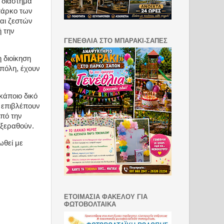
 διάστημα
πάρκο των
αι ζεστών
 την
ΓΕΝΕΘΛΙΑ ΣΤΟ ΜΠΑΡΑΚΙ-ΣΑΠΕΣ
 διοίκηση
 πόλη, έχουν
κάποιο δικό
ν επιβλέπουν
από την
 ξεραθούν.
ωθεί με
ΕΤΟΙΜΑΣΙΑ ΦΑΚΕΛΟΥ ΓΙΑ
ΦΩΤΟΒΟΛΤΑΙΚΑ