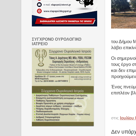
ΣΥΓΧΡΟΝΟ ΟΥΡΟΛΟΓΙΚΟ
του Δήμου Μ
ΙΑΤΡΕΙΟ
λάβει επικίν
Οι σημερινο
τους έργο σ
και δεν επι
προηγούμενη
Ένας πνεύμο
επιπλέον β
στις
Ιουλίου 
Δεν υπάρχ