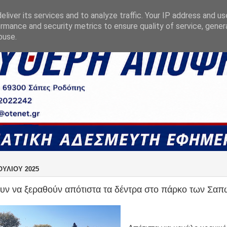
liver its services and to analyze traffic. Your IP address and u
rmance and security metrics to ensure quality of service, gene
buse.
ΟΥΛΊΟΥ 2025
υν να ξεραθούν απότιστα τα δέντρα στο πάρκο των Σαπ