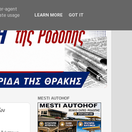
ser-agent
rate usage
LEARN MORE
GOT IT
MESTI AUTOHOF
ών