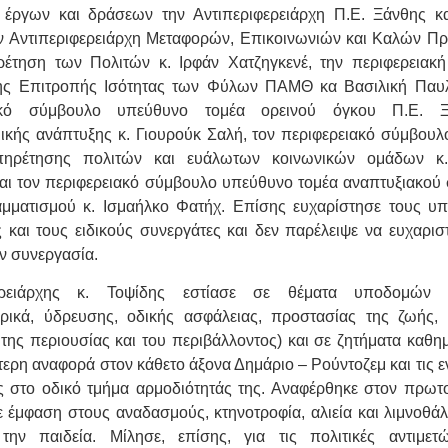
 έργων και δράσεων την Αντιπεριφερειάρχη Π.Ε. Ξάνθης κ
ν Αντιπεριφερειάρχη Μεταφορών, Επικοινωνιών και Καλών Πρ
έτηση των Πολιτών κ. Ιρφάν Χατζηγκενέ, την περιφερειακ
ης Επιτροπής Ισότητας των Φύλων ΠΑΜΘ κα Βασιλική Παυλ
ιακό σύμβουλο υπεύθυνο τομέα ορεινού όγκου Π.Ε. Ξ
μικής ανάπτυξης κ. Γιουρούκ Σαλή, τον περιφερειακό σύμβου
πηρέτησης πολιτών και ευάλωτων κοινωνικών ομάδων κ
αι τον περιφερειακό σύμβουλο υπεύθυνο τομέα αναπτυξιακού
μματισμού κ. Ισμαήλκο Φατήχ. Επίσης ευχαρίστησε τους υ
 και τους ειδικούς συνεργάτες και δεν παρέλειψε να ευχαριστ
ν συνεργασία.
ρειάρχης κ. Τοψίδης εστίασε σε θέματα υποδομών (ο
ρικά, ύδρευσης, οδικής ασφάλειας, προστασίας της ζωής,
 της περιουσίας και του περιβάλλοντος) και σε ζητήματα καθημ
τερη αναφορά στον κάθετο άξονα Δημάριο – Ρούντοζεμ και τις ε
ς στο οδικό τμήμα αρμοδιότητάς της. Αναφέρθηκε στον πρωτ
ε έμφαση στους αναδασμούς, κτηνοτροφία, αλιεία και λιμνοθάλ
 την παιδεία. Μίλησε, επίσης, για τις πολιτικές αντιμετ