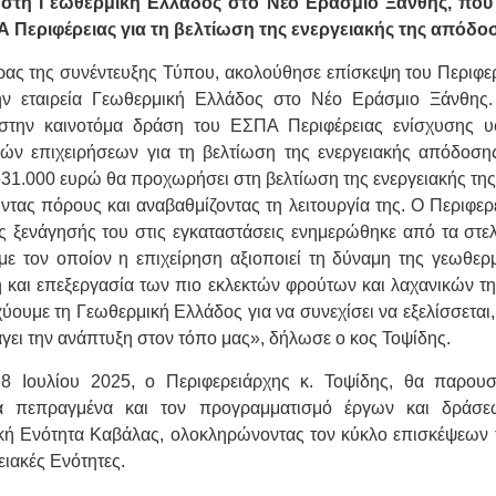
στη Γεωθερμική Ελλάδος στο Νέο Εράσμιο Ξάνθης, που 
 Περιφέρειας για τη βελτίωση της ενεργειακής της απόδο
ρας της συνέντευξης Τύπου, ακολούθησε επίσκεψη του Περιφε
ην εταιρεία Γεωθερμική Ελλάδος στο Νέο Εράσμιο Ξάνθης. 
 στην καινοτόμα δράση του ΕΣΠΑ Περιφέρειας ενίσχυσης υ
κών επιχειρήσεων για τη βελτίωση της ενεργειακής απόδοσης
31.000 ευρώ θα προχωρήσει στη βελτίωση της ενεργειακής τη
ντας πόρους και αναβαθμίζοντας τη λειτουργία της. Ο Περιφερ
ης ξενάγησής του στις εγκαταστάσεις ενημερώθηκε από τα στελ
με τον οποίον η επιχείρηση αξιοποιεί τη δύναμη της γεωθερμ
και επεξεργασία των πιο εκλεκτών φρούτων και λαχανικών τη
χύουμε τη Γεωθερμική Ελλάδος για να συνεχίσει να εξελίσσεται,
άγει την ανάπτυξη στον τόπο μας», δήλωσε ο κος Τοψίδης.
8 Ιουλίου 2025, ο Περιφερειάρχης κ. Τοψίδης, θα παρουσ
α πεπραγμένα και τον προγραμματισμό έργων και δράσε
κή Ενότητα Καβάλας, ολοκληρώνοντας τον κύκλο επισκέψεων 
ειακές Ενότητες.