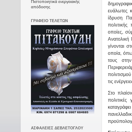
Πιστοποιητικά ενεργειακής
δημογραφικο
απόδοσης
ευάλωτες κ
ίδρυση Πα
ΓΡΑΦΕΙΟ ΤΕΛΕΤΩΝ
πολιτικής 
οποίες, σύ
Ανατολική 
γίνονται σ
οποία, όπω
τους στη
Περιφερειά
πολιτισμού
τις ενέργει
Στο πλαίσι
πολιτικές
καταγράφε
πανελλαδ
προϋπολογι
ΑΣΦΑΛΕΙΕΣ ΔΕΒΛΕΤΟΓΛΟΥ