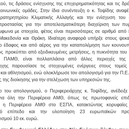
ύ, τις δράσεις ενίσχυσης της επιχειρηματικότητας και τις δρά
οινωνικές ομάδες. Στην ίδια συνέντευξη ο κ. Τοψίδης αναφ
ρατηρητηρίου Κλιματικής Αλλαγής και την ενίσχυση του 
προστασίας για την αποτελεσματικότερη διαχείριση των πυ
μφωνα με στοιχεία, φέτος είναι περισσότερες σε αριθμό από 
Μακεδονία και Θράκη. Ιδιαίτερη αναφορά υπήρξε στους ψε
το έδαφος και από αέρος για την καταπολέμηση των κουνουπ
ς προκύπτει από εξειδικευμένες μετρήσεις, η πυκνότητα το
ν ΠΑΜΘ, είναι πολλαπλάσια από άλλες περιοχές της
ρχης παρουσίασε τις στοχευμένες ενέργειες στους τομείς
 και αθλητισμού, ενώ ολοκλήρωσε τον απολογισμό για την Π.Ε.
ες της διοίκησης για την στελέχωση των υπηρεσιών της.
ο του απολογισμού, ο Περιφερειάρχης κ. Τοψίδης, ανέδειξε
 για όλη την Περιφέρεια ΑΜΘ, όπως τις πρωτοφανείς επι
ι η Περιφέρεια ΑΜΘ στο ΕΣΠΑ, κατακτώντας κορυφαίες
ικό επίπεδο και την υλοποίηση 23 ευρωπαϊκών προ
σμού 10 εκ. ευρώ.