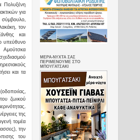
α Πολυξένη
ακτικών για
ή σύμβουλο,
ακάκη, τον
άνθης και
λο υπεύθυνο
. Αμούτσκα
 σχεδιασμού
ΜΕΡΑ-ΝΥΧΤΑ ΣΑΣ
ΠΕΡΙΜΕΝΟΥΜΕ ΣΤΟ
πηρεσιακούς
ΜΠΟΥΓΑΤΣΑΚΙ
ήσει και τα
δοποιίας,
 του ζωικού
ερινότητας.
νέργειες της
ογενή τομέα
ασσες), την
ώπισης του