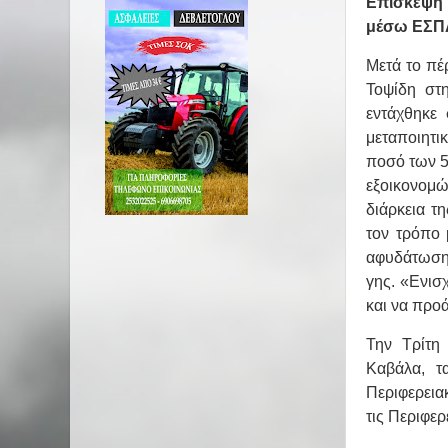
Επίσκεψη 
μέσω ΕΣΠΑ
Μετά το πέ
Τοψίδη στ
εντάχθηκε
μεταποιητι
ποσό των 5
εξοικονομώ
διάρκεια τ
τον τρόπο 
αφυδάτωση 
γης. «Ενισ
και να προ
Την Τρίτη 
Καβάλα, τ
Περιφερεια
τις Περιφερ