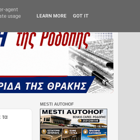
ser-agent
rate usage
LEARN MORE
GOT IT
MESTI AUTOHOF
 τα