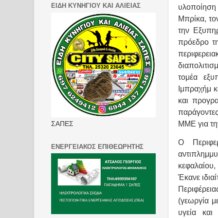
ΕΙΔΗ ΚΥΝΗΓΙΟΥ ΚΑΙ ΑΛΙΕΙΑΣ
υλοποίηση
Μπρίκα, το
την Εξυπηρ
πρόεδρο τ
περιφερε
διαπολιτισ
τομέα εξυ
Ιμπραχήμ κ
και προγρα
παράγοντες
ΜΜΕ για τη
ΣΑΠΕΣ
Ο Περιφε
ΕΝΕΡΓΕΙΑΚΟΣ ΕΠΙΘΕΩΡΗΤΗΣ
αντιπλημμυ
κεφαλαίου,
Έκανε ιδιαί
Περιφέρεια
(γεωργία μ
υγεία και