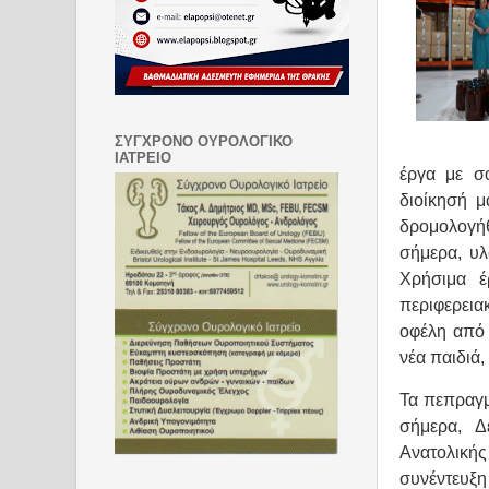
ΣΥΓΧΡΟΝΟ ΟΥΡΟΛΟΓΙΚΟ
ΙΑΤΡΕΙΟ
έργα με σ
διοίκησή μ
δρομολογήθ
σήμερα, υλ
Χρήσιμα έ
περιφερεια
οφέλη από 
νέα παιδιά
Τα πεπραγμ
σήμερα, Δ
Ανατολικής
συνέντευξ