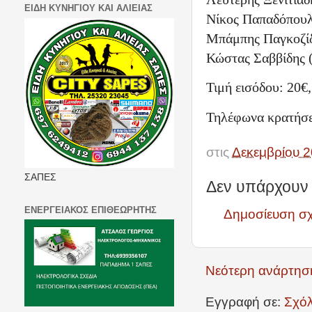
ΕΙΔΗ ΚΥΝΗΓΙΟΥ ΚΑΙ ΑΛΙΕΙΑΣ
Νίκος Παπαδόπουλ
Μπάμπης Παγκοζίδ
Κώστας Σαββίδης 
Τιμή εισόδου: 20€,
Τηλέφωνα κρατήσε
στις
Δεκεμβρίου 2
ΣΑΠΕΣ
Δεν υπάρχουν 
ΕΝΕΡΓΕΙΑΚΟΣ ΕΠΙΘΕΩΡΗΤΗΣ
Δημοσίευση σ
Νεότερη ανάρτησ
Εγγραφή σε:
Σχόλ