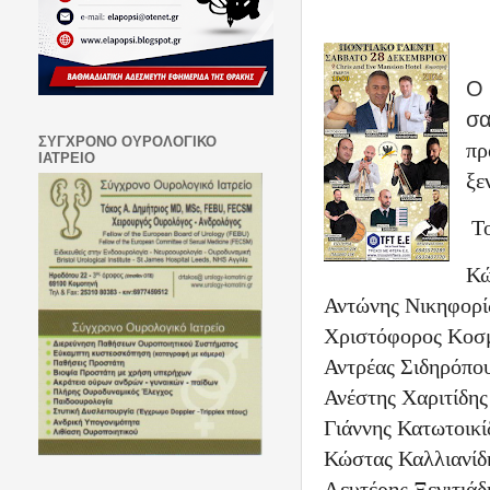
Ο 
σα
ΣΥΓΧΡΟΝΟ ΟΥΡΟΛΟΓΙΚΟ
πρ
ΙΑΤΡΕΙΟ
ξε
Τ
Κώ
Αντώνης Νικηφορί
Χριστόφορος Κοσμ
Αντρέας Σιδηρόπο
Ανέστης Χαριτίδης
Γιάννης Κατωτοικί
Κώστας Καλλιανίδ
Λευτέρης Ξενιτιάδ