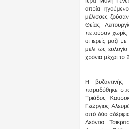
Ιερά Μονή Γενε
οποία ηγούμεν
μέλισσες ζούσαν
Θείας Λειτουρ
πετούσαν χωρίς 
οι ιερείς μαζί μ
μέλι ως ευλογία
χρόνια μέχρι το 
Η βυζαντινής 
παραδόθηκε στι
Τριάδος Καυσο
Γεώργιος Αλευρ
από δύο αδέρφια
Λεόντιο Τσικρ