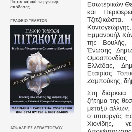
Πιστοποιητικά ενεργειακής
Εσωτερικών Θε
απόδοσης
και Περιφερ
Τζιτζικώστα.
ΓΡΑΦΕΙΟ ΤΕΛΕΤΩΝ
Κοντογεώργη
Εμμανουήλ Κόν
της Βουλής, 
Ένωσης ∆ήμω
Ομοσπονδίας 
Ελλάδας, ∆ημ
Εταιρίας Τοπι
Ζαμπούκης, δή
Στη διάρκεια
ζήτημα της θε
μεταξύ άλλων,
ο υπουργός Εσ
Χιονίδης, γ
ΑΣΦΑΛΕΙΕΣ ΔΕΒΛΕΤΟΓΛΟΥ
Αποκέντρωση