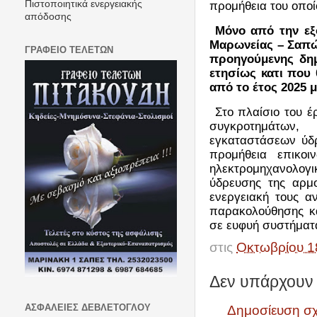
προμήθεια του οποί
Πιστοποιητικά ενεργειακής
απόδοσης
Μόνο από την εξ
Μαρωνείας – Σαπ
ΓΡΑΦΕΙΟ ΤΕΛΕΤΩΝ
προηγούμενης δημ
ετησίως κατι που 
από το έτος 2025 
Στο πλαίσιο του 
συγκροτημάτων, 
εγκαταστάσεων ύδρ
προμήθεια επικοι
ηλεκτρομηχανολογι
ύδρευσης της αρμ
ενεργειακή τους 
παρακολούθησης κα
σε ευφυή συστήματα
στις
Οκτωβρίου 1
Δεν υπάρχουν 
ΑΣΦΑΛΕΙΕΣ ΔΕΒΛΕΤΟΓΛΟΥ
Δημοσίευση σ