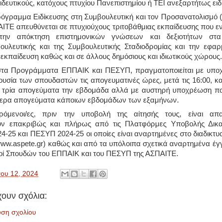
ιδευτικούς, κατόχους πτυχίου Πανεπιστημίου ή ΤΕΙ ανεξαρτήτως ειδ
όγραμμα Ειδίκευσης στη Συμβουλευτική και τον Προσανατολισμό 
ΙΤΕ απευθύνεται σε πτυχιούχους τριτοβάθμιας εκπαίδευσης που ε
την απόκτηση επιστημονικών γνώσεων και δεξιοτήτων στα
ουλευτικής και της Συμβουλευτικής Σταδιοδρομίας και την εφα
 εκπαίδευση καθώς και σε άλλους δημόσιους και ιδιωτικούς χώρους.
στα Προγράμματα ΕΠΠΑΙΚ και ΠΕΣΥΠ, πραγματοποιείται με υποχ
υσία των σπουδαστών τις απογευματινές ώρες, μετά τις 16:00, κ
ν τρία απογεύματα την εβδομάδα αλλά με αυστηρή υποχρέωση πα
τερα απογεύματα κάποιων εβδομάδων των εξαμήνων.
ρόμενοι/ες, πριν την υποβολή της αίτησής τους, είναι απ
ν επακριβώς και πλήρως από τις Πλατφόρμες Υποβολής Δικα
-25 και ΠΕΣΥΠ 2024-25 οι οποίες είναι αναρτημένες στο διαδικτυ
ww.aspete.gr) καθώς και από τα υπόλοιπα σχετικά αναρτημένα έ
μοί Σπουδών του ΕΠΠΑΙΚ και του ΠΕΣΥΠ της ΑΣΠΑΙΤΕ.
ου 12, 2024
ουν σχόλια:
υση σχολίου