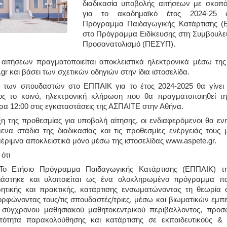
διαδικασία υποβολής αιτήσεων με σκοπό
για το ακαδημαϊκό έτος 2024-25 
Πρόγραμμα Παιδαγωγικής Κατάρτισης (
στο Πρόγραμμα Ειδίκευσης στη Συμβουλευ
Προσανατολισμό (ΠΕΣΥΠ).
αιτήσεων πραγματοποιείται αποκλειστικά ηλεκτρονικά μέσω της 
gr και βάσει των σχετικών οδηγιών στην ίδια ιστοσελίδα.
 των σπουδαστών στο ΕΠΠΑΙΚ για το έτος 2024-2025 θα γίνει 
ος το κοινό, ηλεκτρονική κλήρωση που θα πραγματοποιηθεί
ρα 12:00 στις εγκαταστάσεις της ΑΣΠΑΙΤΕ στην Αθήνα.
η της προθεσμίας για υποβολή αίτησης, οι ενδιαφερόμενοι θα ε
ενα στάδια της διαδικασίας και τις προθεσμίες ενέργειάς τους 
μέριμνα αποκλειστικά μόνο μέσω της ιστοσελίδας www.aspete.gr.
ότι
Το Ετήσιο Πρόγραμμα Παιδαγωγικής Κατάρτισης (ΕΠΠΑΙΚ) τ
ιάστηκε και υλοποιείται ως ένα ολοκληρωμένο πρόγραμμα πα
ητικής και πρακτικής, κατάρτισης ενσωματώνοντας τη θεωρία 
ορφώνοντας τους/τις σπουδαστές/τριες, μέσω και βιωματικών εμπε
 σύγχρονου μαθησιακού μαθητοκεντρικού περιβάλλοντος, προσ
τότητα παρακολούθησης και κατάρτισης σε εκπαιδευτικούς &