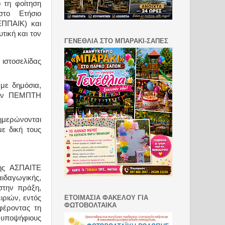
 τη φοίτηση
στο Ετήσιο
ΕΠΠΑΙΚ) και
τική και τον
ΓΕΝΕΘΛΙΑ ΣΤΟ ΜΠΑΡΑΚΙ-ΣΑΠΕΣ
ιστοσελίδας
με δημόσια,
 την ΠΕΜΠΤΗ
νημερώνονται
με δική τους
ης ΑΣΠΑΙΤΕ
ιδαγωγικής,
στην πράξη,
ιριών, εντός
ΕΤΟΙΜΑΣΙΑ ΦΑΚΕΛΟΥ ΓΙΑ
ΦΩΤΟΒΟΛΤΑΙΚΑ
φέροντας τη
 υποψήφιους