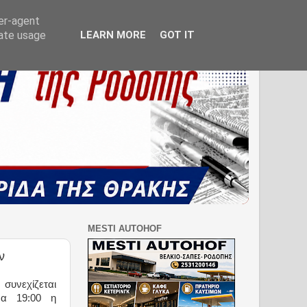
ser-agent
rate usage
LEARN MORE
GOT IT
MESTI AUTOHOF
ν
συνεχίζεται
ρα 19:00 η