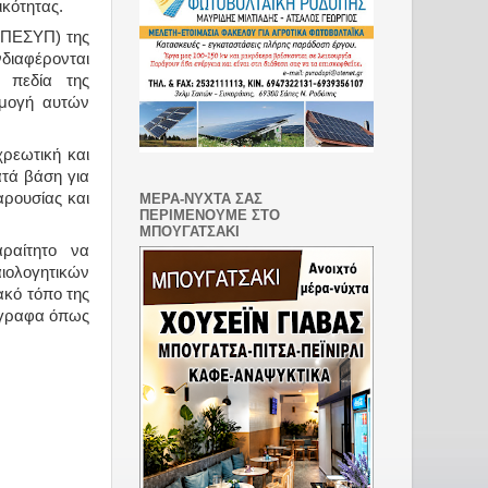
ικότητας.
(ΠΕΣΥΠ) της
νδιαφέρονται
 πεδία της
ρμογή αυτών
ρεωτική και
ατά βάση για
ρουσίας και
ΜΕΡΑ-ΝΥΧΤΑ ΣΑΣ
ΠΕΡΙΜΕΝΟΥΜΕ ΣΤΟ
ΜΠΟΥΓΑΤΣΑΚΙ
αραίτητο να
ιολογητικών
ακό τόπο της
γγραφα όπως