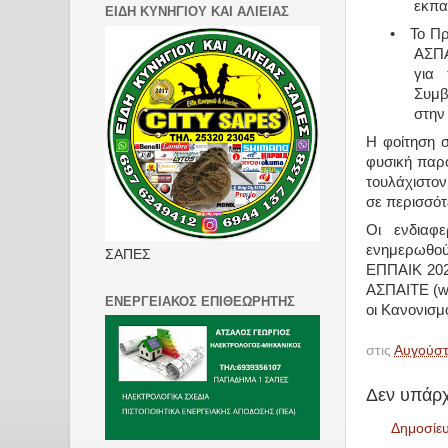
εκπα
ΕΙΔΗ ΚΥΝΗΓΙΟΥ ΚΑΙ ΑΛΙΕΙΑΣ
•
Το Πρ
ΑΣΠΑ
για 
Συμβ
στην
Η φοίτηση 
φυσική παρο
τουλάχιστο
σε περισσό
Οι ενδιαφε
ενημερωθού
ΣΑΠΕΣ
ΕΠΠΑΙΚ 2024
ΑΣΠΑΙΤΕ (w
ΕΝΕΡΓΕΙΑΚΟΣ ΕΠΙΘΕΩΡΗΤΗΣ
οι Κανονισ
στις
Αυγούστ
Δεν υπάρχ
Δημοσίε