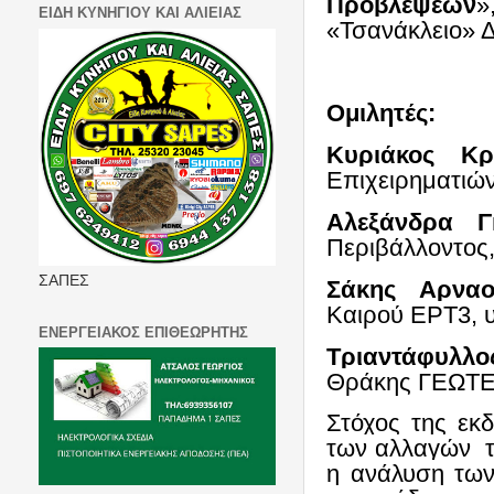
Προβλέψεων
»
ΕΙΔΗ ΚΥΝΗΓΙΟΥ ΚΑΙ ΑΛΙΕΙΑΣ
«Τσανάκλειο» Δ
Ομιλητές:
Κυριάκος Κ
Επιχειρηματιώ
Αλεξάνδρα Γ
Περιβάλλοντος,
ΣΑΠΕΣ
Σάκης Αρνα
Καιρού ΕΡΤ3,
ΕΝΕΡΓΕΙΑΚΟΣ ΕΠΙΘΕΩΡΗΤΗΣ
Τριαντάφυλλο
Θράκης ΓΕΩΤ
Στόχος της εκ
των αλλαγών
η ανάλυση των