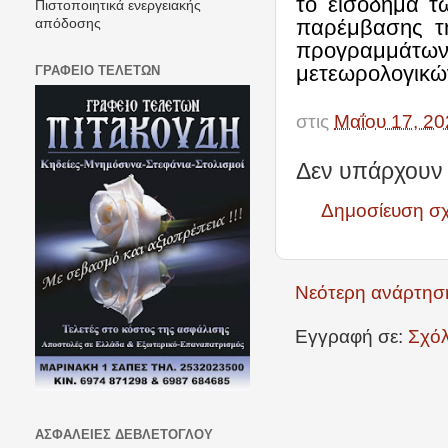
το εισόδημα τ
Πιστοποιητικά ενεργειακής
παρέμβασης τη
απόδοσης
προγραμμάτω
μετεωρολογικώ
ΓΡΑΦΕΙΟ ΤΕΛΕΤΩΝ
στις
Μαΐου 17, 20
Δεν υπάρχουν 
Δημοσίευση σ
Νεότερη ανάρτησ
Εγγραφή σε:
Σχόλ
ΑΣΦΑΛΕΙΕΣ ΔΕΒΛΕΤΟΓΛΟΥ