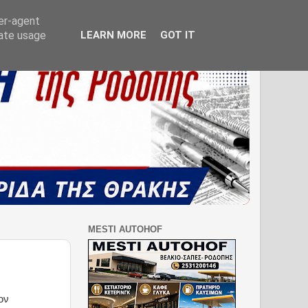
ser-agent
rate usage
LEARN MORE
GOT IT
MESTI AUTOHOF
ον