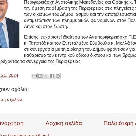
Περιφερειάρχη Ανατολικής Μακεδονίας και Θράκης κ. Τ
την άμεση παρέμβαση της Περιφέρειας στις πληγείσες 
των οικισμών του Δήμου Ιάσμου και την αποτελεσματικ
αντιμετώπιση των πλημμυρικών φαινομένων στον Πολ
Ληνό και στον Σώστη.
Επίσης, ευχαριστεί ιδιαίτερα τον Αντιπεριφερειάρχη Π.
κ. Ταπατζά και τον Εντεταλμένο Σύμβουλο κ. Μολλά Ισά,
σε συνεργασία με τη Διοίκηση του Δήμου φρόντισαν για
καθαρισμό του κεντρικού οδικού δικτύου και των δρόμ
ρέχοντας τα συνεργεία της Περιφέρειας.
 21, 2024
ουν σχόλια:
υση σχολίου
ανάρτηση
Αρχική σελίδα
Παλαιότερη
Σχόλια ανάρτησης (Atom)