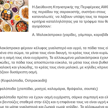
Η Διεύθυνση Κτηνιατρικής της Περιφέρειας ΑΜ
της περιόδου της σαρακοστής, συστήνει στους
καταναλωτές να λάβουν υπόψη τους τα παρα
κριτήρια καταλληλότητας για τα τρόφιμα που θ
αγοράσουν:
Α. Μαλακόστρακα (γαρίδες, γάμπαρι, καραβίδ
ακόστρακα φέρουν κέλυφος γυαλιστερό και υγρό, τα πόδια τους εί
να στο σώμα, τα μάτια τους είναι διαυγή, το κρέας τους είναι κυρί
ι η οσμή τους είναι ευχάριστη. Τα αλλοιωμένα μαλακόστρακα έχο
οιώδες, τα πόδια τους αποσπώνται εύκολα, τα μάτια τους είναι βυθι
μαλακή και γλοιώδης, το κρέας τους είναι μαλακό, με κηλίδες κίτριν
άζουν δυσάρεστη οσμή.
 (Κεφαλόποδα, Οστρακοειδή)
φαλόποδα (χταπόδια, μοσχοί, καλαμάρια, θράψαλα, σουπιές)
αλόποδα πρέπει να έχουν οσμή ευχάριστη, σάρκα συμπαγή και ελ
ι βεντούζες σταθερά στην έλξη και η επιφάνεια τους να είναι υγρή 
 με τα μάτια γυαλιστερά και ζωηρά χωρίς κηλίδες. Τα αλλοιωμένα