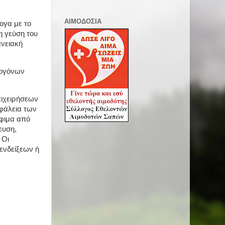
ΑΙΜΟΔΟΣΙΑ
ογα με το
 η γεύση του
ανειακή
ιογόνων
πιχειρήσεων
σφάλεια των
όφιμα από
ευση,
 Οι
ενδείξεων ή