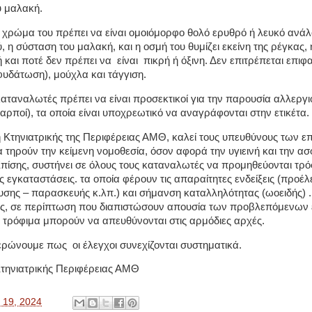
υ μαλακή.
 χρώμα του πρέπει να είναι ομοιόμορφο θολό ερυθρό ή λευκό ανάλ
, η σύσταση του μαλακή, και η οσμή του θυμίζει εκείνη της ρέγκας,
ή και ποτέ δεν πρέπει να
είναι
πικρή ή όξινη. Δεν επιτρέπεται επιφ
υδάτωση), μούχλα και τάγγιση.
καταναλωτές πρέπει να είναι προσεκτικοί για την παρουσία αλλεργ
καρποί), τα οποία είναι υποχρεωτικό να αναγράφονται στην ετικέτα.
 Κτηνιατρικής της Περιφέρειας ΑΜΘ, καλεί τους υπευθύνους των ε
 τηρούν την κείμενη νομοθεσία, όσον αφορά την υγιεινή και την α
πίσης, συστήνει σε όλους τους καταναλωτές να προμηθεύονται τρ
ς εγκαταστάσεις. τα οποία φέρουν τις απαραίτητες ενδείξεις (προέλ
υσης – παρασκευής κ.λπ.) και σήμανση καταλληλότητας (ωοειδής) .
ς, σε περίπτωση που διαπιστώσουν απουσία των προβλεπόμενων 
τρόφιμα μπορούν να απευθύνονται στις αρμόδιες αρχές.
μερώνουμε πως
οι έλεγχοι συνεχίζονται συστηματικά.
τηνιατρικής Περιφέρειας ΑΜΘ
 19, 2024