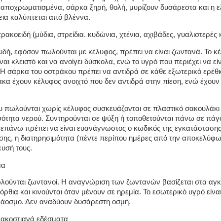
 αποχρωματισμένα, σάρκα ξηρή, θολή, μυρίζουν δυσάρεστα και η ε
εια καλύπτεται από βλέννα.
ρακοειδή (μύδια, στρείδια. κυδώνια, χτένια, αχιβάδες, γυαλιστερές 
ιδή, εφόσον πωλούνται με κέλυφος, πρέπει να είναι ζωντανά. Το κ
ναι κλειστό και να ανοίγει δύσκολα, ενώ το υγρό που περιέχει να εί
. Η σάρκα του οστράκου πρέπει να αντιδρά σε κάθε εξωτερικό ερέθι
κα έχουν κέλυφος ανοιχτό που δεν αντιδρά στην πίεση, ενώ έχουν
υ πωλούνται χωρίς κέλυφος συσκευάζονται σε πλαστικό σακουλάκι
σότητα νερού. Συντηρούνται σε ψύξη ή τοποθετούνται πάνω σε πάγ
επάνω πρέπει να είναι ευανάγνωστος ο κωδικός της εγκατάσταση
ης, η διατηρησιμότητα (πέντε περίπου ημέρες από την αποκελύφ
ευσή τους.
μα
ωλούνται ζωντανοί. Η αναγνώριση των ζωντανών βασίζεται στα αγκ
όρθια και κινούνται όταν μένουν σε ηρεμία. Το εσωτερικό υγρό είναι
 άοσμο. Δεν αναδύουν δυσάρεστη οσμή.
ρακοστιανά εδέσματα