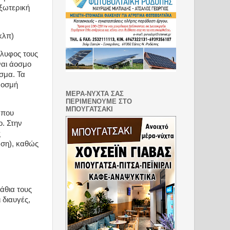
ξωτερική
κλπ)
έλυφος τους
ναι άοσμο
σμα. Τα
 οσμή
ΜΕΡΑ-ΝΥΧΤΑ ΣΑΣ
ΠΕΡΙΜΕΝΟΥΜΕ ΣΤΟ
ΜΠΟΥΓΑΤΣΑΚΙ
 που
ο. Στην
ς
ωση), καθώς
άθια τους
 διαυγές,