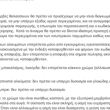
σέρβες θαλασσινών θα πρέπει να προσέχουμε να μην είναι διογκωμέ
ριά, να μην υπάρχει έξοδος υγρού περιεχομένου, και να αναγράφο
μερομηνία παραγωγής, η επωνυμία του παρασκευαστή και ο κωδικό
χείρησης.
Κατά το άνοιγμα θα πρέπει να δίνεται ιδιαίτερη προσοχή 
ώμα του περιεχομένου και των εσωτερικών τοιχωμάτων καθώς και
ων αλιευμάτων επιτρέπεται μόνο από εγκεκριμένες εγκαταστάσεις
 συσκευασμένα με την ένδειξη «αποψυχθέντα» και φέρουν τον κωδικ
ς απόψυξης. Δεν επιτρέπεται η απόψυξη στα σημεία πώλησης ακό
αίνονται ως «αποψυχθέντα».
 μπακαλιάρος, λακέρδα: δεν επιτρέπεται κόκκινο χρώμα (αλλοίωση
απνιστά αλιεύματα: δεν πρέπει να υπάρχει δυσοσμία και γλοιώδης
 μπρικ: δεν πρέπει να υπάρχει δυσοσμία.
 το χρώμα του είναι συνήθως καστανό, με την εξωτερική μεμβράν
καλά στα αυγά. Η σύστασή του είναι σκληρή, η οσμή του ευχάριστη
 Όταν είναι αλλοιωμένο η οσμή του είναι δυσάρεστη, η γεύση του πι