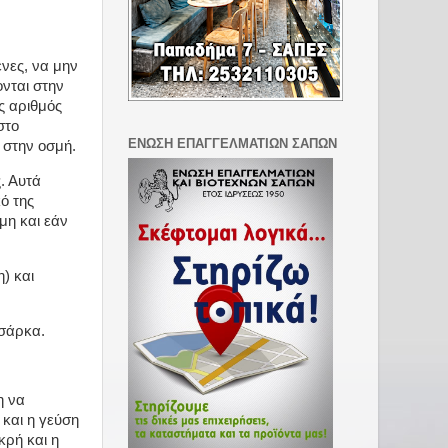
νες, να μην
νται στην
ς αριθμός
στο
ΕΝΩΣΗ ΕΠΑΓΓΕΛΜΑΤΙΩΝ ΣΑΠΩΝ
 στην οσμή.
. Αυτά
ό της
μη και εάν
) και
 σάρκα.
η να
 και η γεύση
κρή και η