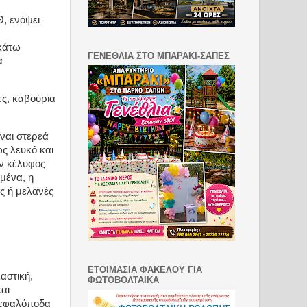
Θ, ενόψει
κάτω
ΓΕΝΕΘΛΙΑ ΣΤΟ ΜΠΑΡΑΚΙ-ΣΑΠΕΣ
α
ες, καβούρια
ναι στερεά
ως λευκό και
υν κέλυφος
σμένα, η
ες ή μελανές
ΕΤΟΙΜΑΣΙΑ ΦΑΚΕΛΟΥ ΓΙΑ
αστική,
ΦΩΤΟΒΟΛΤΑΙΚΑ
και
 κεφαλόποδα