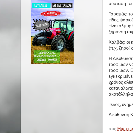
σύσταση το
Ταραμάς: το
είδος ψαριού
είναι αλμυρ
ξήρανση (αφ
Χαλβάς: οι 
(π.χ. ξηροί 
Η Διεύθυνση
τροφίμων να
τροφίμων. Ε
εγκεκριμένε
χρόνος αλίε
καταναλωτέ
ακατάλληλα 
Τέλος, ενη
Διεύθυνση Κ
στις
Μαρτίου