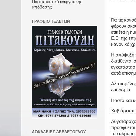
Πιστοποιητικά ενεργειακής
απόδοσης
Για τις κον
ΓΡΑΦΕΙΟ ΤΕΛΕΤΩΝ
φέρουν σκου
ετικέτα η η
Ε.Ε. της επι
κανονικό χρ
Η απόψυξη τ
διατίθενται
εγκατάσταση
αυτά επισημ
Αλατισμένος
δυσοσμία.
Παστά και κ
Χαβιάρι και
Αυγοτάραχο:
προσφύεται 
ΑΣΦΑΛΕΙΕΣ ΔΕΒΛΕΤΟΓΛΟΥ
του αλμυρή.