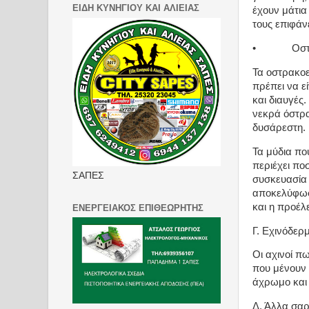
ΕΙΔΗ ΚΥΝΗΓΙΟΥ ΚΑΙ ΑΛΙΕΙΑΣ
έχουν μάτια
τους επιφάν
•
Οστ
Τα οστρακοε
πρέπει να εί
και διαυγές
νεκρά όστρα
δυσάρεστη.
Τα μύδια πο
περιέχει πο
ΣΑΠΕΣ
συσκευασία 
αποκελύφωσ
και η προέλ
ΕΝΕΡΓΕΙΑΚΟΣ ΕΠΙΘΕΩΡΗΤΗΣ
Γ. Εχινόδερ
Οι αχινοί π
που μένουν 
άχρωμο και
Δ. Άλλα σα