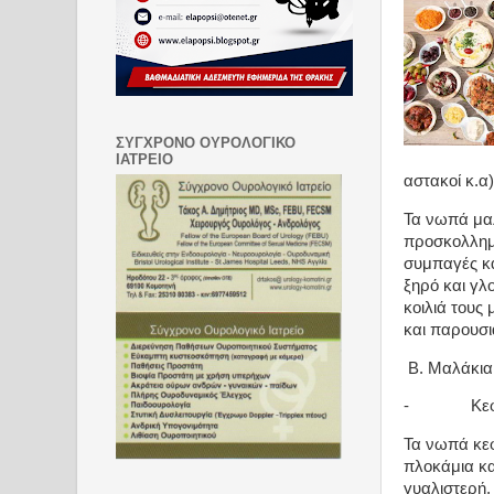
ΣΥΓΧΡΟΝΟ ΟΥΡΟΛΟΓΙΚΟ
ΙΑΤΡΕΙΟ
αστακοί κ.α)
Τα νωπά μαλ
προσκολλημέ
συμπαγές κα
ξηρό και γλ
κοιλιά τους 
και παρουσι
Β. Μαλάκια
-
Κε
Τα νωπά κεφ
πλοκάμια κα
γυαλιστερή,