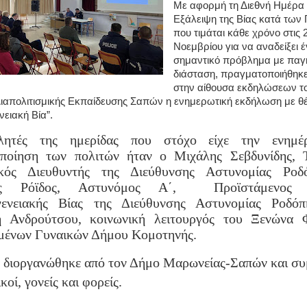
Με αφορμή τη Διεθνή Ημέρα 
Εξάλειψη της Βίας κατά των
που τιμάται κάθε χρόνο στις 
Νοεμβρίου για να αναδείξει 
σημαντικό πρόβλημα με παγ
διάσταση, πραγματοποιήθηκ
στην αίθουσα εκδηλώσεων τ
ιαπολιτισμικής Εκπαίδευσης Σαπών η ενημερωτική εκδήλωση με θ
νειακή Βία”.
λητές της ημερίδας που στόχο είχε την ενημέ
οποίηση των πολιτών ήταν ο Μιχάλης Σεβδυνίδης,
ικός Διευθυντής της Διεύθυνσης Αστυνομίας Ρο
ος Ρόϊδος, Αστυνόμος Α΄, Προϊστάμενος 
γενειακής Βίας της Διεύθυνσης Αστυνομίας Ροδό
ή Ανδρούτσου, κοινωνική λειτουργός του Ξενώνα Φ
μένων Γυναικών Δήμου Κομοτηνής.
 διοργανώθηκε από τον Δήμο Μαρωνείας-Σαπών και συ
κοί, γονείς και φορείς.