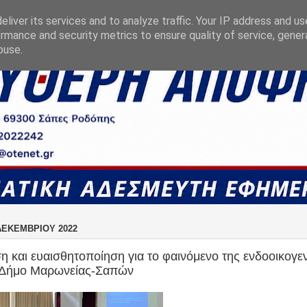
liver its services and to analyze traffic. Your IP address and u
rmance and security metrics to ensure quality of service, gene
buse.
ΔΕΚΕΜΒΡΊΟΥ 2022
 και ευαισθητοποίηση για το φαινόμενο της ενδοοικογε
ν Δήμο Μαρωνείας-Σαπών