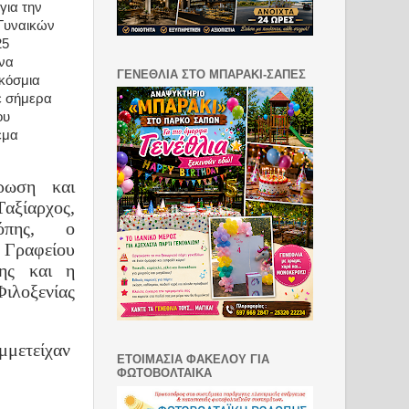
για την
 Γυναικών
25
ένα
ΓΕΝΕΘΛΙΑ ΣΤΟ ΜΠΑΡΑΚΙ-ΣΑΠΕΣ
κόσμια
ε σήμερα
ου
έμα
ρωση και
T
αξίαρχος,
δόπης, ο
Γραφείου
πης και η
ιλοξενίας
μμετείχαν
ΕΤΟΙΜΑΣΙΑ ΦΑΚΕΛΟΥ ΓΙΑ
ΦΩΤΟΒΟΛΤΑΙΚΑ