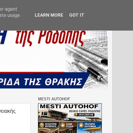
ser-agent
rate usage
LEARN MORE
GOT IT
MESTI AUTOHOF
νειακής