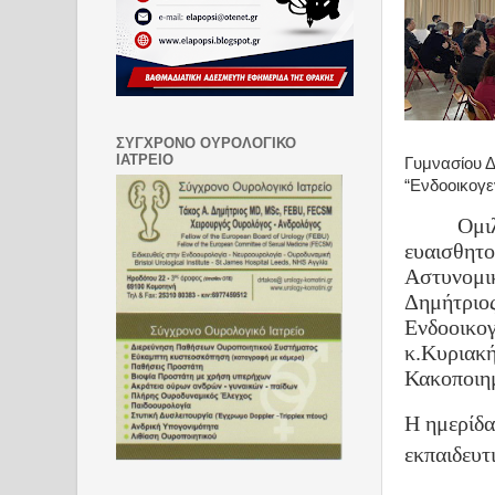
ΣΥΓΧΡΟΝΟ ΟΥΡΟΛΟΓΙΚΟ
ΙΑΤΡΕΙΟ
Γυμνασίου Δ
“Ενδοοικογε
Ομι
ευαισθητ
Αστυνομ
Δημήτρι
Ενδοοικο
κ.Κυριακ
Κακοποιη
Η ημερίδα
εκπαιδευτι