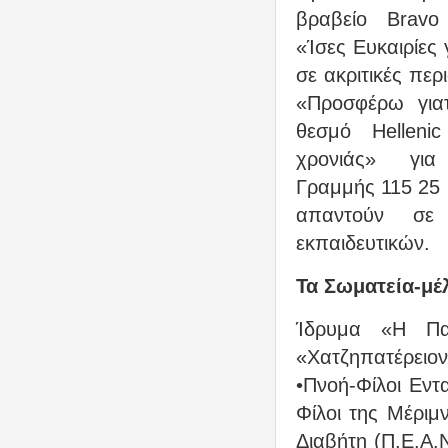
βραβείο Bravo 
«Ίσες Ευκαιρίες 
σε ακριτικές πε
«Προσφέρω γιατ
θεσμό Hellenic
χρονιάς» για 
Γραμμής 115 25 
απαντούν σε
εκπαιδευτικών.
Τα Σωματεία-μέλ
Ίδρυμα «Η Παι
«Χατζηπατέρειο
•Πνοή-Φίλοι Εντα
Φίλοι της Μέρι
Διαβήτη (Π.Ε.Α.