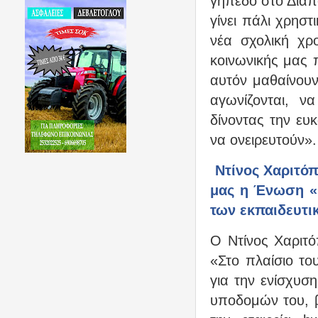
γήπεδο στο Διαπ
γίνει πάλι χρηστ
νέα σχολική χρ
κοινωνικής μας π
αυτόν μαθαίνουν
αγωνίζονται, ν
δίνοντας την ευ
να ονειρευτούν».
Ντίνος Χαριτό
μας η Ένωση «Μ
των εκπαιδευτι
Ο Ντίνος Χαριτ
«Στο πλαίσιο τ
για την ενίσχυσ
υποδομών του, β