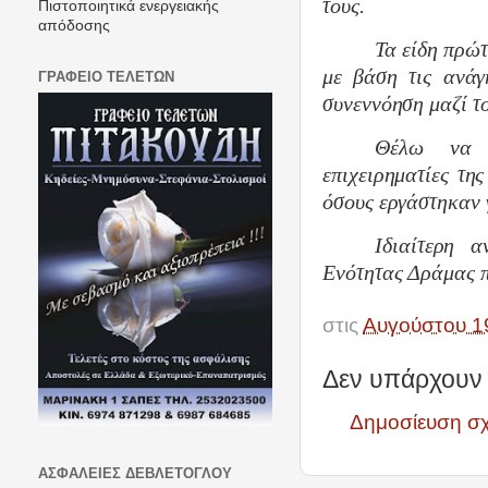
τους.
Πιστοποιητικά ενεργειακής
απόδοσης
Τα είδη πρώ
με βάση τις ανάγ
ΓΡΑΦΕΙΟ ΤΕΛΕΤΩΝ
συνεννόηση μαζί το
Θέλω να ε
επιχειρηματίες τη
όσους εργάστηκαν γ
Ιδιαίτερη α
Ενότητας Δράμας 
στις
Αυγούστου 1
Δεν υπάρχουν 
Δημοσίευση σ
ΑΣΦΑΛΕΙΕΣ ΔΕΒΛΕΤΟΓΛΟΥ