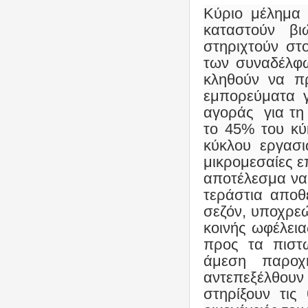
Κύριο μέλημα 
καταστούν βι
στηριχτούν στ
των συναδέλφω
κληθούν να π
εμπορεύματα γ
αγοράς για τη
το 45% του κύ
κύκλου εργασ
μικρομεσαίες ε
αποτέλεσμα να
τεράστια αποθ
σεζόν, υποχρεώ
κοινής ωφέλεια
προς τα πιστ
άμεση παροχ
αντεπεξέλθου
στηρίξουν τις