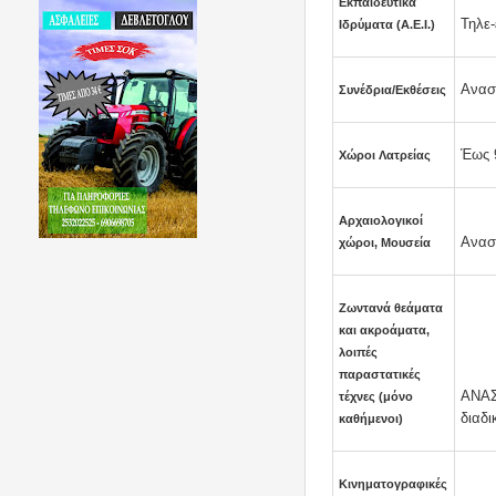
Εκπαιδευτικά
Τηλε
Ιδρύματα (Α.Ε.Ι.)
Ανασ
Συνέδρια/Εκθέσεις
Έως 9
Χώροι Λατρείας
Αρχαιολογικοί
Αναστ
χώροι, Μουσεία
Ζωντανά θεάματα
και ακροάματα,
λοιπές
παραστατικές
ΑΝΑΣ
τέχνες (μόνο
διαδι
καθήμενοι)
Κινηματογραφικές