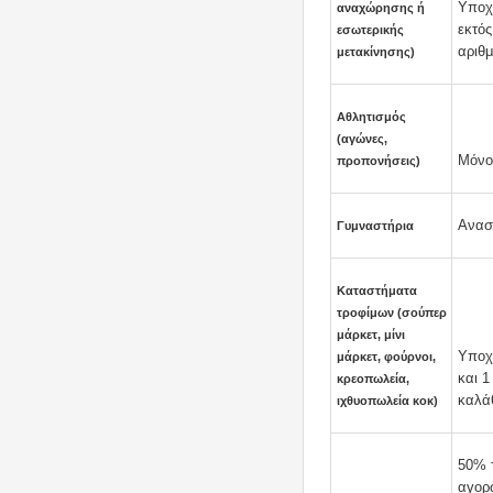
Υποχ
αναχώρησης ή
εκτός
εσωτερικής
αριθμ
μετακίνησης)
Αθλητισμός
(αγώνες,
Μόνο
προπονήσεις)
Αναστ
Γυμναστήρια
Καταστήματα
τροφίμων (σούπερ
μάρκετ, μίνι
Υποχρ
μάρκετ, φούρνοι,
και 1
κρεοπωλεία,
καλάθ
ιχθυοπωλεία κοκ)
50% 
αγορώ