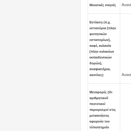
Αναστ
Μουσικές
σκηνές
Εστίαση (π.χ.
εστιατόρια [πλην
φοιτητικών
εστιατορίων],
καφέ, κυλικεία
[πλην κυλικείων
εκπαιδευτικών
δομών],
αναψυκτήρια,
Αναστ
καντίνες)
Μεταφορές (Οι
αριθμητικοί/
ποσοτικοί
περιορισμοί στις
μετακινήσεις
αφορούν τον
τόπο/σημείο