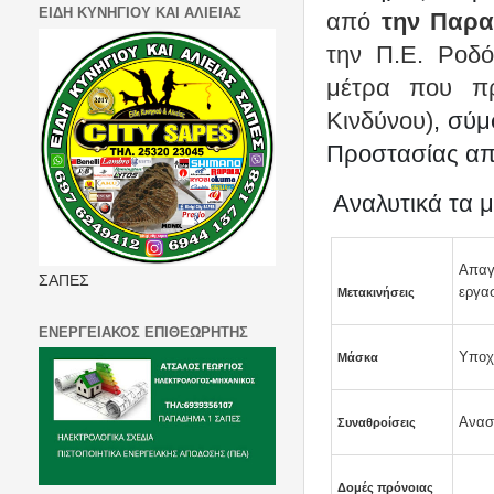
ΕΙΔΗ ΚΥΝΗΓΙΟΥ ΚΑΙ ΑΛΙΕΙΑΣ
από
την Παρα
την Π.Ε. Ροδ
μέτρα που πρ
Κινδύνου)
, σύμ
Προστασίας από
Αναλυτικά τα μ
Απαγ
ΣΑΠΕΣ
εργασ
Μετακινήσεις
ΕΝΕΡΓΕΙΑΚΟΣ ΕΠΙΘΕΩΡΗΤΗΣ
Υποχρ
Μάσκα
Ανασ
Συναθροίσεις
Δομές πρόνοιας