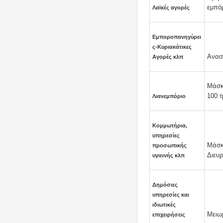
εμπόρ
Λαϊκές αγορές
Εμποροπανηγύρει
ς-Κυριακάτικες
Αναστ
Αγορές κλπ
Μάσκα
100 τ
Λιανεμπόριο
Κομμωτήρια,
υπηρεσίες
Μάσκ
προσωπικής
Διευρ
υγιεινής κλπ
Δημόσιες
υπηρεσίες και
ιδιωτικές
Μειω
επιχειρήσεις