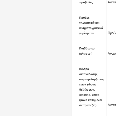
Αναστ
προβολές
Πρόβες,
τηλεοπτικά και
κινηματογραφικά
Πρόβ
γυρίσματα
Παιδότοποι
Αναστ
(κλειστοί)
Κέντρα
διασκέδασης
συμπεριλαμβανομ
ένων χώρων
δεξιώσεων,
catering, μπαρ
(μόνο καθήμενοι
Αναστ
σε τραπέζια)