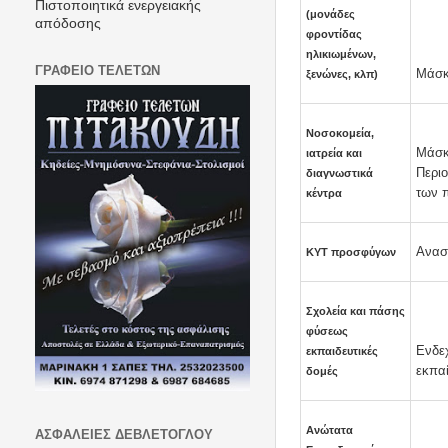
Πιστοποιητικά ενεργειακής
(μονάδες
απόδοσης
φροντίδας
ηλικιωμένων,
ΓΡΑΦΕΙΟ ΤΕΛΕΤΩΝ
Μάσκ
ξενώνες, κλπ)
Νοσοκομεία,
Μάσκ
ιατρεία και
Περι
διαγνωστικά
των π
κέντρα
Ανασ
ΚΥΤ προσφύγων
Σχολεία και πάσης
φύσεως
Ενδεχ
εκπαιδευτικές
εκπα
δομές
Ανώτατα
ΑΣΦΑΛΕΙΕΣ ΔΕΒΛΕΤΟΓΛΟΥ