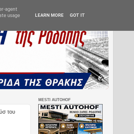
ser-agent
rate usage
LEARN MORE
GOT IT
MESTI AUTOHOF
ύσ του