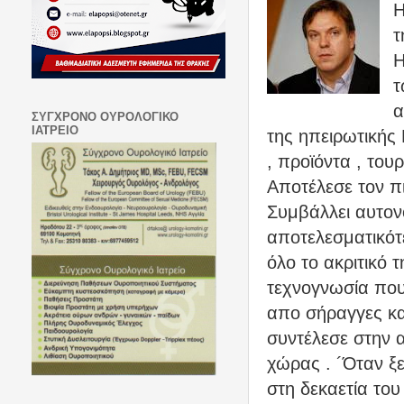
Η
τ
Η
τ
α
ΣΥΓΧΡΟΝΟ ΟΥΡΟΛΟΓΙΚΟ
ΙΑΤΡΕΙΟ
της ηπειρωτικής
, προϊόντα , τουρ
Αποτέλεσε τον π
Συμβάλλει αυτονό
αποτελεσματικότ
όλο το ακριτικό τ
τεχνογνωσία που
απο σήραγγες κα
συντέλεσε στην 
χώρας . ´Όταν ξ
στη δεκαετία το