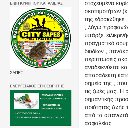
στοχευμένα κυρί
ΕΙΔΗ ΚΥΝΗΓΙΟΥ ΚΑΙ ΑΛΙΕΙΑΣ
σκοπιμοτήτων (κ
της εδραιώθηκε
, λόγω προφανώς 
υπάρξει ειλικριν
πραγματικό σουρ
διοδίων , πανάκ
περιπτώσεις ακό
αναδεικνύεται κα
ΣΑΠΕΣ
απαράδεκτη κατά
σημεία της , που
ΕΝΕΡΓΕΙΑΚΟΣ ΕΠΙΘΕΩΡΗΤΗΣ
τις ζωές μας. Η 
σημαντικής προσ
ποιότητας ζωής
από τα απανωτά 
ασφαλείας