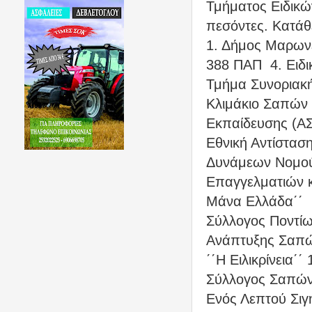
Τμήματος Ειδικώ
πεσόντες. Κατάθ
1. Δήμος Μαρων
388 ΠΑΠ
4. Ειδ
Τμήμα Συνοριακ
Κλιμάκιο Σαπών 
Εκπαίδευσης (Α
Εθνική Αντίστασ
Δυνάμεων Νομο
Επαγγελματιών 
Μάνα Ελλάδα΄΄
Σύλλογος Ποντίω
Ανάπτυξης Σαπώ
΄΄Η Ειλικρίνεια΄΄
Σύλλογος Σαπών
Ενός Λεπτού Σιγ