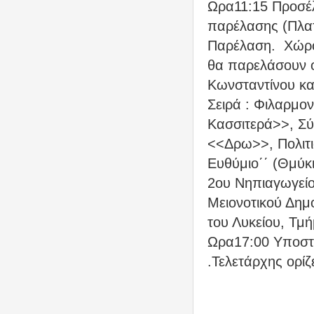
Ωρα11:15 Προσέ
παρέλασης (Πλατ
Παρέλαση.
Χώρο
θα παρελάσουν ο
Κωνσταντίνου κα
Σειρά : Φιλαρμο
Κασσιτερά>>, Σύ
<<Δρω>>, Πολιτι
Ευθύμιο΄΄ (Θμύκ
2ου Νηπιαγωγείο
Μειονοτικού Δημο
του Λυκείου, Τμ
Ωρα17:00 Υποστο
.Τελετάρχης ορίζ