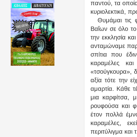
παντού, τα οποί
κυριολεκτικά, πρ
Θυμάμαι τις 
Βαΐων σε όλο το
την εκκλησία και
ανταμώναμε παρέ
σπίτια που έδιν
καραμέλες και
«τσούγκουρα», 
αξία τότε την ε
αμαρτία. Κάθε τ
μια καρφίτσα, 
ρουφούσα και φ
έτον πολλά έμνο
καραμέλες, εκ
περιτύλιγμα και 