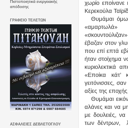
Πιστοποιητικά ενεργειακής
χωρίο εποίνανε 
απόδοσης
Κερεκούλα Ταϊρί
Θυμάμαι όμως
ΓΡΑΦΕΙΟ ΤΕΛΕΤΩΝ
«αμαρτωλά»
«σκουντούλιζαν
έβαζαν στον γλυ
που επί επτά εβ
ήταν στοίχημα ν
κυριολεκτικά α
«Εποίκα κάτ’ 
γειτόνισσες, σα
αξίες της εποχής
Θυμάμαι εικόν
αλάνες και να μ
με δουλειές, ν
των δέντρων,
ΑΣΦΑΛΕΙΕΣ ΔΕΒΛΕΤΟΓΛΟΥ