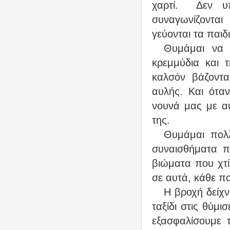
χαρτί.
Δεν υ
συναγωνίζοντα
γεύονται τα παιδ
Θυμάμαι να
κρεμμύδια και 
καλσόν βάζοντ
αυλής. Και ότα
νουνά μας με αυ
της.
Θυμάμαι πολλ
συναισθήματα π
βιώματα που χτ
σε αυτά, κάθε πο
Η βροχή δείχνε
ταξίδι στις θύμι
εξασφαλίσουμε 