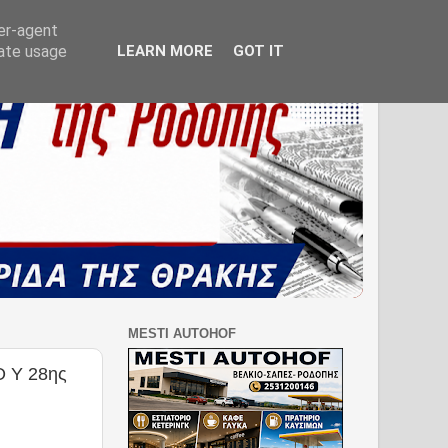
ser-agent
rate usage
LEARN MORE
GOT IT
MESTI AUTOHOF
Ο Υ 28ης