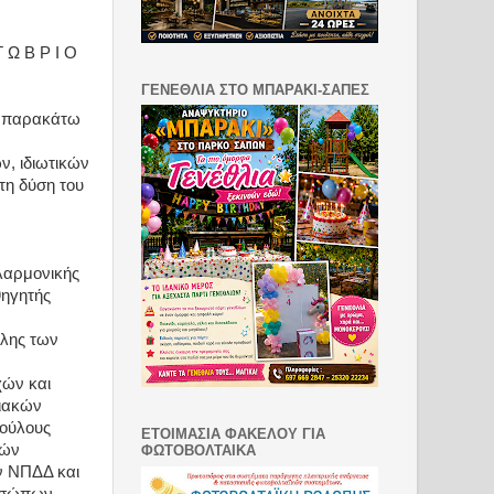
 Ω Β Ρ Ι Ο
ΓΕΝΕΘΛΙΑ ΣΤΟ ΜΠΑΡΑΚΙ-ΣΑΠΕΣ
ι παρακάτω
ν, ιδιωτικών
τη δύση του
λαρμονικής
θηγητής
όλης των
χών και
ιακών
βούλους
ΕΤΟΙΜΑΣΙΑ ΦΑΚΕΛΟΥ ΓΙΑ
κών
ΦΩΤΟΒΟΛΤΑΙΚΑ
ν ΝΠΔΔ και