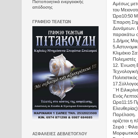
Πιστοποιητικά ενεργειακής
Αμέσως μετά
απόδοσης
του Μειονοτ
Ώρα10:50 Μ
ΓΡΑΦΕΙΟ ΤΕΛΕΤΩΝ
Έπαρση Σημα
Δυνάμεων. 
παρακάτω σ
1.Δήμος Μα
5.Αστυνομι
Κλιμάκιο Σ
Πολεμιστές
12. Ένωση 
Τεχνολογικ
Πολιτιστικό
17.Σύλλογος
΄΄Η Ειλικρίνε
Ενός Λεπτού
Ωρα11:15 Π
Ελευθερίας)
Παρέλαση.
ορίζεται η 
Σειρά : Φιλ
Μορφωτικός 
ΑΣΦΑΛΕΙΕΣ ΔΕΒΛΕΤΟΓΛΟΥ