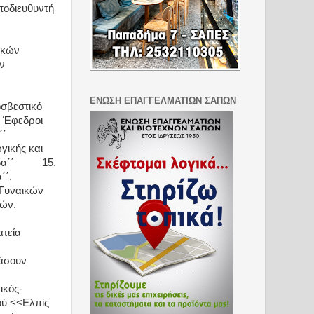
ποδιευθυντή
ικών
ν
ΕΝΩΣΗ ΕΠΑΓΓΕΛΜΑΤΙΩΝ ΣΑΠΩΝ
οσβεστικό
. Έφεδροι
΄΄
γικής και
α΄΄
15.
΄΄.
 Γυναικών
πών.
τεία
άσουν
ικός-
ού <<Ελπίς