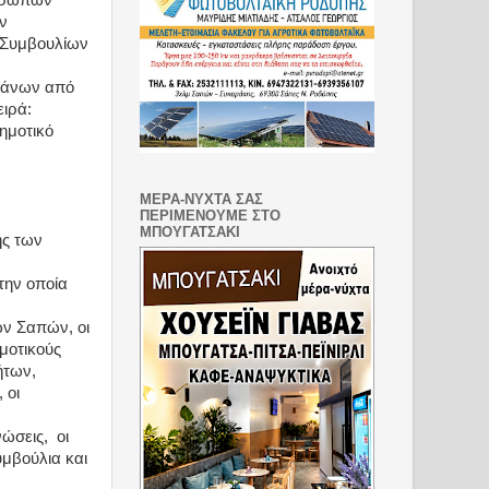
ροσώπων
ν
 Συμβουλίων
φάνων από
ειρά:
Δημοτικό
ΜΕΡΑ-ΝΥΧΤΑ ΣΑΣ
ΠΕΡΙΜΕΝΟΥΜΕ ΣΤΟ
ΜΠΟΥΓΑΤΣΑΚΙ
ης των
την οποία
ων Σαπών, οι
ημοτικούς
ήτων,
 οι
ώσεις,
οι
μβούλια και