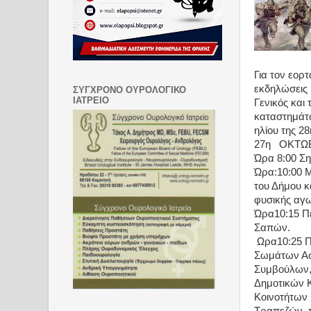
Για τον εορ
εκδηλώσεις
ΣΥΓΧΡΟΝΟ ΟΥΡΟΛΟΓΙΚΟ
ΙΑΤΡΕΙΟ
Γενικός και
καταστημάτω
ηλίου της 2
27η
ΟΚΤΩ
Ώρα 8:00 Ση
Ώρα:10:00 Μ
του Δήμου κ
φυσικής αγ
Ώρα10:15 Π
Σαπών.
Ωρα10:25 
Σωμάτων Ασ
Συμβούλων, 
Δημοτικών 
Κοινοτήτων