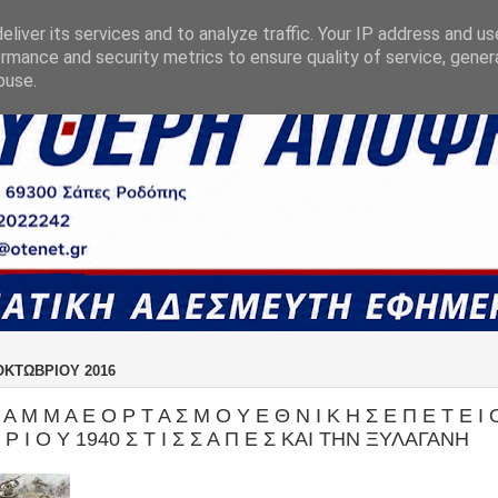
liver its services and to analyze traffic. Your IP address and u
rmance and security metrics to ensure quality of service, gene
buse.
ΟΚΤΩΒΡΊΟΥ 2016
 Α Μ Μ Α Ε Ο Ρ Τ Α Σ Μ Ο Υ Ε Θ Ν Ι Κ Η Σ Ε Π Ε Τ Ε Ι 
 Ρ Ι Ο Υ 1940 Σ Τ Ι Σ Σ Α Π Ε Σ ΚΑΙ ΤΗΝ ΞΥΛΑΓΑΝΗ