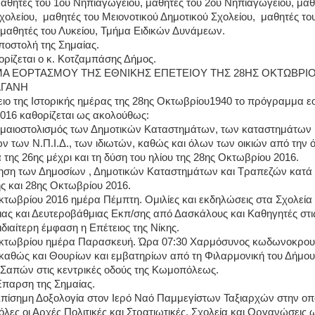
θητές του 1ου Νηπιαγωγείου, μαθητές του 2ου Νηπιαγωγείου, μαθ
χολείου,
μαθητές του Μειονοτικού Δημοτικού Σχολείου,
μαθητές το
μαθητές του Λυκείου, Τμήμα Ειδικών Δυνάμεων.
οστολή της Σημαίας.
ορίζεται ο κ. Κοτζαμπάσης Δήμος.
 ΕΟΡΤΑΣΜΟΥ ΤΗΣ ΕΘΝΙΚΗΣ ΕΠΕΤΕΙΟΥ ΤΗΣ 28ΗΣ ΟΚΤΩΒΡΙΟ
ΑΓΑΝΗ
τειο της Ιστορικής ημέρας της 28ης Οκτωβρίου1940 το πρόγραμμα 
 2016 καθορίζεται ως ακολούθως:
ημαιοστολισμός των Δημοτικών Καταστημάτων, των καταστημάτων Ν
ν των Ν.Π.Ι.Δ., των ιδιωτών, καθώς και όλων των οικιών από την 
της 26ης μέχρι και τη δύση του ηλίου της 28ης Οκτωβρίου 2016.
ση των Δημοσίων , Δημοτικών Καταστημάτων και Τραπεζών κατά τ
ης και 28ης Οκτωβρίου 2016.
κτωβρίου 2016 ημέρα Πέμπτη. Ομιλίες και εκδηλώσεις στα Σχολεία
ς και Δευτεροβάθμιας Εκπ/σης από Δασκάλους και Καθηγητές στις
 ιδιαίτερη έμφαση η Επέτειος της Νίκης.
Οκτωβρίου ημέρα Παρασκευή. Ώρα 07:30 Χαρμόσυνος κωδωνοκρου
καθώς και Θουρίων και εμβατηρίων από τη Φιλαρμονική του Δήμου
Σαπών στις κεντρικές οδούς της Κωμοπόλεως.
Έπαρση της Σημαίας.
πίσημη Δοξολογία στον Ιερό Ναό Παμμεγίστων Ταξιαρχών στην οπ
λες οι Αρχές Πολιτικές και Στρατιωτικές, Σχολεία και Οργανώσεις ως