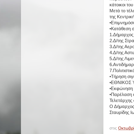
κάτοικοι τ
Μετά το τέλ
της Κεντρικ
•Επιμνημόσ
•Κατάθεση 
1.Δήμαρχος
2.Δ/της Στρ
3.Δ/της Αερ
4.Δ/της Αστ
5.Δ/της Λιμ
6.Αντιδήμαρ
7.Πολιτιστι
•Τήρηση σιγ
•ΕΘΝΙΚΟΣ
•Εκφώνηση 
•Παρέλαση 
Τελετάρχης 
Ο Δήμαρχο
Σταυρίδης Ι
στις
Οκτωβρί