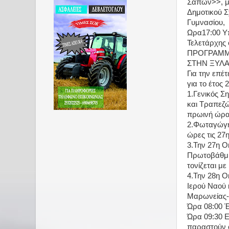
Σαπών>>, μα
Δημοτικού Σ
Γυμνασίου,
Ωρα17:00 Υπ
Τελετάρχης 
ΠΡΟΓΡΑΜΜΑ
ΣΤΗΝ ΞΥΛ
Για την επέ
για το έτος
1.Γενικός Σ
και Τραπεζώ
πρωινή ώρα 
2.Φωταγώγη
ώρες τις 27
3.Την 27η Ο
Πρωτοβάθμια
τονίζεται με
4.Την 28η 
Ιερού Ναού 
Μαρωνείας-
Ώρα 08:00 
Ώρα 09:30 Ε
παραστούν ό