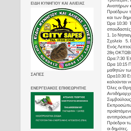
Τραπεζών, 
ΕΙΔΗ ΚΥΝΗΓΙΟΥ ΚΑΙ ΑΛΙΕΙΑΣ
Αναπήρων κ
Προέδρων τ
και των δημ
Ώρα 10:30
σπουδαστές
1. 1ο Νηπια
Σχολείο
5.
Ενός Λεπτού
28η ΟΚΤΩΒ
Ωρα:7:30 Έπ
Ωρα 10:15 
μαθητών τω
ΣΑΠΕΣ
Ωρα10:30 Επ
καλούνται 
Όλες οι Θρη
ΕΝΕΡΓΕΙΑΚΟΣ ΕΠΙΘΕΩΡΗΤΗΣ
Αντιδήμαρχο
Συμβούλους
Εκπροσώπων
προϊστάμενο
αντιπρόσωπ
Πρόεδροι τω
οι δημότες.