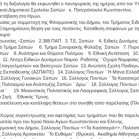
 τη δοξολογία θα εκφωνηθεί ο πανηγυρικός της ημέρας από τον Υ
ικού Δημοτικού Σχολείου Σαπών
κ. Πατερόπουλο Κωνσταντίνο.
ετάβαση στο Ηρώο.
ίας με συμμετοχή της Φιλαρμονικής του Δήμου, του Τμήματος Ειδ
Επιμνημόσυνη δέηση για τους πεσόντες. Κατάθεση στεφάνων με τη
ειρά:
ρωνείας –Σαπών
2.388 ΠΑΠ
3. Τ.Ε. Σαπών
4. Ειδικές Δυνάμεις
κό Τμήμα Σαπών
6. Τμήμα Συνοριακής Φύλαξης
Σαπών
7. Πυρ
απών
8. Ανάπηροι και Θύματα Πολέμου
9. Εθνική Αντίσταση
10
11. Λέσχη Ειδικών Δυνάμεων Νομού
Ροδόπης ΄΄Οχυρό Νυμφαίας
Επαγγελματιών και Βιοτεχνών Σαπών
13. Ανώτατη Σχολή Παιδαγω
ής Εκπαίδευσης (ΑΣΠΑΙΤΕ)
14. Σύλλογος Ποντίων ΄΄Η Μάνα Ελλάδ
ς Σύλλογος Γυναικών Σαπών
16. Σύλλογος Ποντίων ΄΄Τα Κασσιτερά
 Πολιτισμού και Ανάπτυξης Σαπών ΄΄Δρω΄΄
18. Σύλλογος Ποντίων
ια΄΄
19. Μειονοτικός Πολιτιστικός και Λαογραφικός Σύλλογος Σα
 Σιγή.
Εθνικός Ύμνος.
ροσέλευση και κατάληψη θέσεων στο συνήθη τόπο παρέλασης (Πλα
Χώρος συγκέντρωσης και αφετηρίας των τμημάτων που θα παρελ
πλατεία προ του Ιερού Ναού Αγίων Κωνσταντίνου και Ελένης.
αρμονική του Δήμου, Σύλλογος Ποντίων <<Τα Κασσιτερά>>, Πολιτιστ
Σύλλογος Αρσακείου ΄΄Το Ευθύμιο΄΄ (Θμύκιο),
Ακαδημία Αθλητισμ