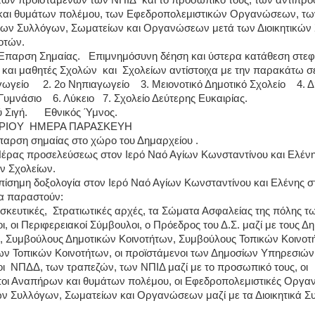
των προϊσταμένων των ΝΠΙΔ
και το προσωπικό τους, των αντιπ
αι θυμάτων πολέμου, των Εφεδροπολεμιστικών Οργανώσεων, τω
ων Συλλόγων, Σωματείων και Οργανώσεων μετά των Διοικητικών
οτών.
Έπαρση Σημαίας.
Επιμνημόσυνη δέηση και ύστερα κατάθεση στε
 και μαθητές Σχολών
και
Σχολείων αντίστοιχα με την παρακάτω σ
γωγείο
2. 2ο Νηπιαγωγείο
3. Μειονοτικό Δημοτικό Σχολείο
4. 
 Γυμνάσιο
6. Λύκειο
7. Σχολείο Δεύτερης Ευκαιρίας.
 Σιγή.
Εθνικός Ύμνος.
ΡΙΟΥ
ΗΜΕΡΑ ΠΑΡΑΣΚΕΥΗ
αρση σημαίας στο χώρο του Δημαρχείου .
Πέρας προσελεύσεως στον Ιερό Ναό Αγίων Κωνσταντίνου και Ελέν
ν Σχολείων.
ίσημη δοξολογία στον Ιερό Ναό Αγίων Κωνσταντίνου και Ελένης σ
να παραστούν:
σκευτικές,
Στρατιωτικές αρχές, τα Σώματα Ασφαλείας της πόλης τ
ι, οι Περιφερειακοί Σύμβουλοι, ο Πρόεδρος του Δ.Σ. μαζί με τους Δ
, Συμβούλους Δημοτικών Κοινοτήτων, Συμβούλους Τοπικών Κοινοτ
 Τοπικών Κοινοτήτων, οι προϊστάμενοι των Δημοσίων Υπηρεσιών,
ι
ΝΠΔΔ, των τραπεζών, των ΝΠΙΔ μαζί με το προσωπικό τους, οι
οι Αναπήρων και θυμάτων πολέμου, οι Εφεδροπολεμιστικές Οργαν
ν Συλλόγων, Σωματείων και Οργανώσεων μαζί με τα Διοικητικά Συ