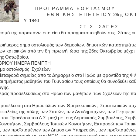
Π Ρ Ο Γ Ρ Α Μ Μ Α
Ε Ο Ρ Τ Α Σ Μ Ο Υ
Ε Θ Ν Ι Κ Η Σ
Ε Π Ε Τ Ε Ι Ο Υ
28ης
Ο Κ Τ
Υ
1940
Σ Τ Ι Σ
Σ Α Π Ε Σ
τασμό της παραπάνω επετείου θα πραγματοποιηθούν στις
Σάπες ο
 τριήμερος σημαιοστολισμός των δημοσίων, δημοτικών καταστημάτω
ν και οικιών από την 8η
πρωινή
ώρα
της 26ης Οκτωβρίου μέχρι 
8ης Οκτωβρίου.
ΒΡΙΟΥ ΗΜΕΡΑ ΠΕΜΠΤΗ
μαιοστολισμός
Σχολείων
εταφορά σημαίας από το Δημαρχείο στο Ηρώο με φροντίδα της Φι
αι τμήματος μαθητών του Γυμνασίου τους οποίους θα συνοδεύει κα
ωγής.
έρας προσελεύσεως στο Ηρώο των μαθητών
των Σχολείων της π
Προσέλευση στο Ηρώο όλων των Θρησκευτικών,
Στρατιωτικών αρ
φαλείας της πόλης των Σαπών, των Αντιδημάρχων, των Περιφερε
του Προέδρου του Δ.Σ. μαζί με τους Δημοτικούς Συμβούλους, Συμ
Κοινοτήτων, Συμβούλους Τοπικών Κοινοτήτων, Εκπροσώπων Τοπι
 , των προϊσταμένων των Δημοσίων Υπηρεσιών, των προϊσταμένω