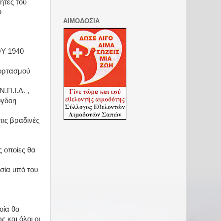
ητές του
υ
ΑΙΜΟΔΟΣΙΑ
Υ 1940
εορτασμού
.Π.Ι.Δ. ,
όγδοη
ις βραδινές
 οποίες θα
σία υπό του
οία θα
 και όλοι οι