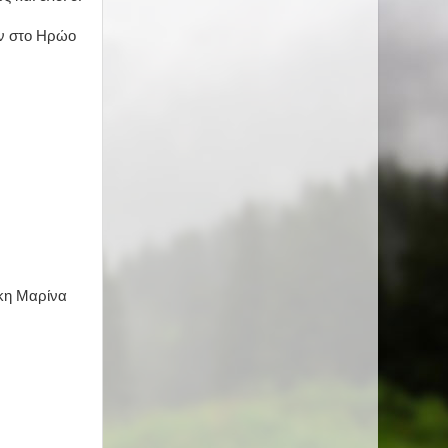
ων στο Ηρώο
κη Μαρίνα