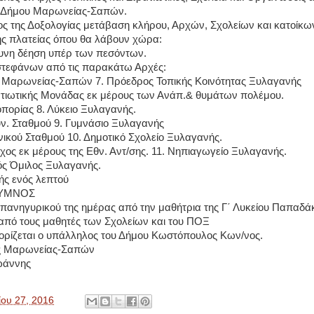
ου Δήμου Μαρωνείας-Σαπών.
ος της Δοξολογίας μετάβαση κλήρου, Αρχών, Σχολείων και κατοίκ
ής πλατείας όπου θα λάβουν χώρα:
υνη δέηση υπέρ των πεσόντων.
στεφάνων από τις παρακάτω Αρχές:
 Μαρωνείας-Σαπών 7. Πρόεδρος Τοπικής Κοινότητας Ξυλαγανής
ατιωτικής Μονάδας εκ μέρους των Ανάπ.& θυμάτων πολέμου.
οπορίας 8. Λύκειο Ξυλαγανής.
υν. Σταθμού 9. Γυμνάσιο Ξυλαγανής
ενικού Σταθμού 10. Δημοτικό Σχολείο Ξυλαγανής.
χος εκ μέρους της Εθν. Αντ/σης. 11. Νηπιαγωγείο Ξυλαγανής.
κός Όμιλος Ξυλαγανής.
ής ενός λεπτού
 ΥΜΝΟΣ
πανηγυρικού της ημέρας από την μαθήτρια της Γ΄ Λυκείου Παπαδά
από τους μαθητές των Σχολείων και του ΠΟΞ
ορίζεται ο υπάλληλος του Δήμου Κωστόπουλος Κων/νος.
ς Μαρωνείας-Σαπών
ωάννης
ου 27, 2016